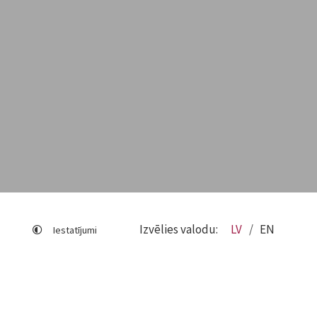
Izvēlies valodu:
LV
EN
Iestatījumi