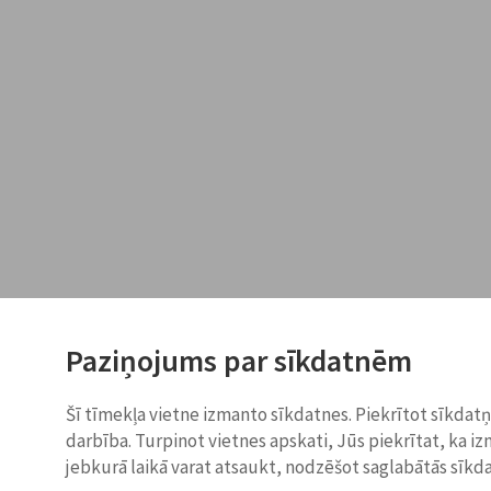
Paziņojums par sīkdatnēm
Šī tīmekļa vietne izmanto sīkdatnes. Piekrītot sīkdat
darbība. Turpinot vietnes apskati, Jūs piekrītat, ka i
jebkurā laikā varat atsaukt, nodzēšot saglabātās sīkd