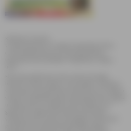
Klikšķināt, lai atvērtu
27.augustā pulksten 13 Jelgavas reģionālais tūrisma
centrs piedāvā doties divu stundu garā pilsētas
iepazīšanas ekskursijā kājām “Pa gabaliņam Jelgavu
lieku”.
Ekskursijas laikā ikviens varēs uzzināt, kas kopīgs
baloniem, kleitām, kaķiem un kartupeļiem, noskaidrot
vai hercogu sievas bija tikpat varenas kā viņu vīri, kādiem
stāstiem un leģendām apvītas ievērojamās vietas Jelgavā
un kāda mode un uzvedības kultūra valdījusi cauri
gadsimtiem Jelgavā. Ekskursija būs kā mozaīkas
veidošana, kad no maziem, bet spilgtiem notikumiem
pamazām tiks izveidota liela dižciltīgās Jelgavas