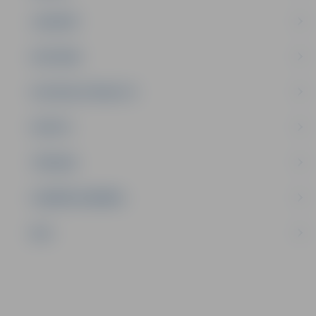
JAUNIEŠI
SATIKSME
SOCIĀLAIS ATBALSTS
SPORTS
TŪRISMS
UZŅĒMĒJDARBĪBA
NVO