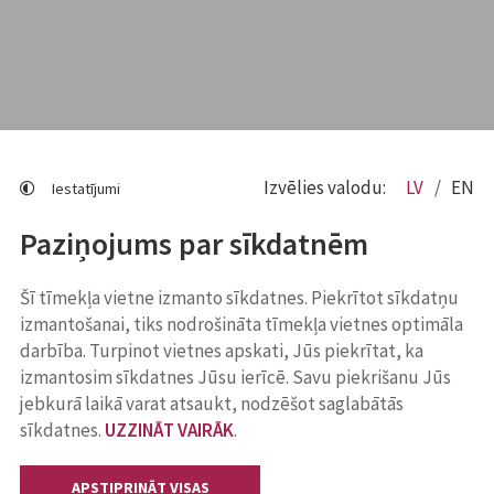
Izvēlies valodu:
LV
EN
Iestatījumi
Paziņojums par sīkdatnēm
Šī tīmekļa vietne izmanto sīkdatnes. Piekrītot sīkdatņu
izmantošanai, tiks nodrošināta tīmekļa vietnes optimāla
darbība. Turpinot vietnes apskati, Jūs piekrītat, ka
izmantosim sīkdatnes Jūsu ierīcē. Savu piekrišanu Jūs
jebkurā laikā varat atsaukt, nodzēšot saglabātās
sīkdatnes.
UZZINĀT VAIRĀK
.
APSTIPRINĀT VISAS