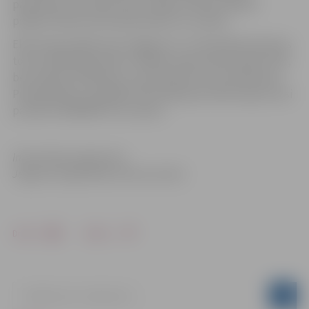
panorāma, kas katram būs citāda, jo krāsu nianses
piešķirs ekskursanta paša izjūtas un uzskati.
Ekskursijas sāksies pie Jelgavas Sv. Trīsvienības baznīcas
torņa, Akadēmijas ielā 1. Dalības maksa ekskursijā 1 EUR,
bez maksas skolēniem un pirmskolas vecuma bērniem.
Pieteikšanās un plašāka informācija par ekskursijas norisi
pa tālruni 63005447 vai e-pastu
.
Informācija sagatavota
Jelgavas reģionālais tūrisma centrā
Drukāt
Dalīties