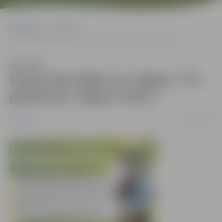
Sākumlapa
Jaunumi
Ekskursija kājām pa Jelgavu “Pa gabaliņam Jelgavu lieku”
Klausīties
Ekskursija kājām pa Jelgavu “Pa
gabaliņam Jelgavu lieku”
26/08/2016
Jaunumi