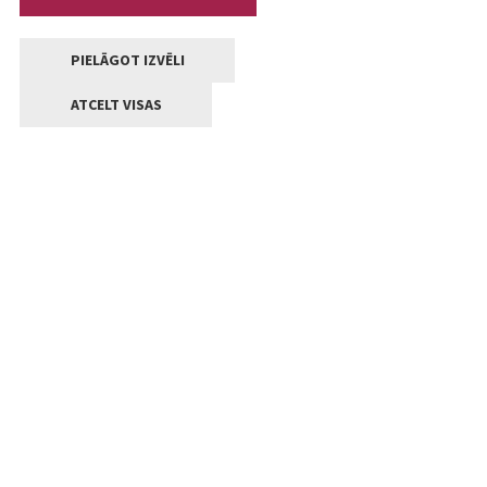
PIELĀGOT IZVĒLI
ATCELT VISAS
Kontakti
Jelgavas valstpilsētas pašvaldība
Lielā iela 11, Jelgava, LV-3001
+371 63005522
pasts@jelgava.lv