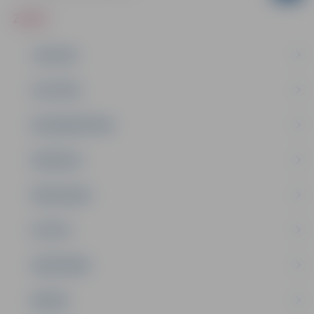
ZIŅAS
JAUNUMI
IZGLĪTĪBA
NODARBINĀTĪBA
PASĀKUMI
PAŠVALDĪBA
PILSĒTA
SABIEDRĪBA
ĢIMENE