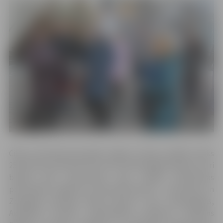
Cikla otrā ekskursija gides Signes Lūsiņas vadībā notiks
25.februārī pulksten 14 un būs veltīta jelgavniekiem, kuri
bijušas gan pazīstamas, gan mazāk pazīstamas
personības Jelgavā un dzimuši februārī – Kurzemes un
Zemgales hercogs Pēteris Bīrons, vācu matemātiķis,
Academia Petrina matemātikas profesors Vilhelms