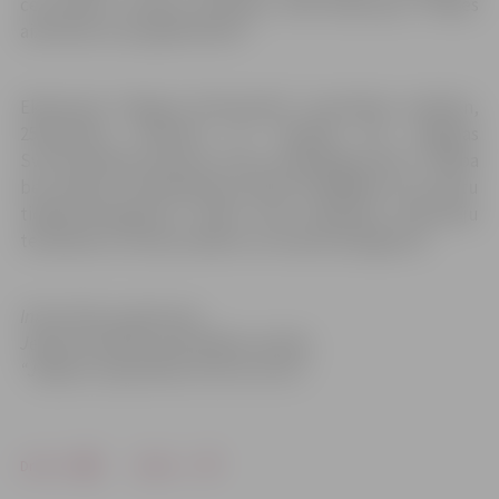
ceturtdien, 8.martā, pulksten 16.30 ekskursiju “Modes
aizkulises cauri gadsimtiem”.
Ekskursija “Jelgavas likteņstāsti” norisināsies svētdien,
25.februārī, pulksten 14. Tikšanās pie Jelgavas
Sv.Trīsvienības baznīcas torņa, Akadēmijas ielā 1. Dalība
bez maksas. Pieteikšanās pa tālruni 63005447 vai e-pastu
tic@tornis.jelgava.lv. Sekot līdzi piedāvāto ekskursiju
tematikai un norises laikiem var www.visit.jelgava.lv.
Informāciju sagatavoja
Jelgavas pilsētas pašvaldības iestāde
“Jelgavas reģionālais tūrisma centrs”
Drukāt
Dalīties