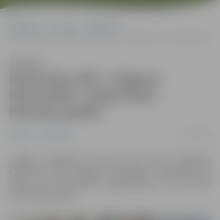
Sākumlapa
Jaunumi
Sabiedrība
Ekskursiju cikla “Jelgavas likteņstāsti” otrajā sērijā – februāra jubilāri
Klausīties
Ekskursiju cikla “Jelgavas
likteņstāsti” otrajā sērijā –
februāra jubilāri
15/02/2018
Jaunumi
Sabiedrība
Jelgavas reģionālais tūrisma centrs aicina piedalīties
ekskursiju ciklā “Jelgavas likteņstāsti” ekskursijā, kas
stāstīs par ievērojamiem jelgavniekiem, kuri dzimuši
konkrētajā mēnesī.