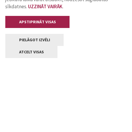
sīkdatnes.
UZZINĀT VAIRĀK
.
APSTIPRINĀT VISAS
PIELĀGOT IZVĒLI
ATCELT VISAS
Kontakti
Jelgavas valstpilsētas pašvaldība
Lielā iela 11, Jelgava, LV-3001