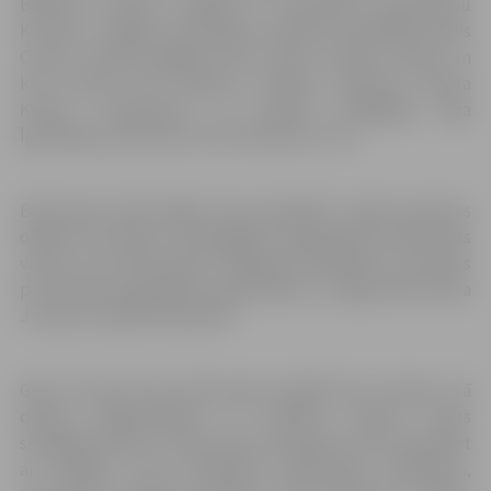
Beitlers, latviešu izdevējs un rakstnieks Stepermaņu
Krustiņš, Jelgavas Skolotāju semināra dibinātājs Reinis
Cukurs, ebreju glābējs Žanis Lipke, latviešu teātra un
kino aktrise Elza Radziņa, latviešu dzejniece Monta
Kroma, komponiste un mūzikas pedagoģe Elga
Īgenberga, rakstniece Gunta Micāne un citi.
Ekskursijas laikā kājām tiks apmeklēti vairāki apskates
objekti un stāstos, fotogrāfijās, dzejā iepazīti ekskursijas
varoņi, bet ekskursijas noslēgumā dalībnieki ciemosies
pie februāra gaviļnieka, gleznotāja un jelgavnieka Raita
Junkera studijā “Mansards”.
Gide S.Lūsiņa cikla ekskursijas piedāvā bez maksas, kā
dāvanu jelgavniekiem un pilsētas viesiem valsts
simtgadē. Ārpus šī ekskursiju cikla gide aicina apmeklēt
arī vairākas citas tematiskas ekskursijas, piemēram,