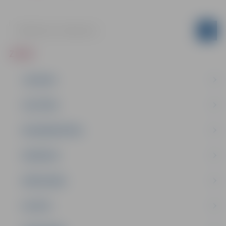
ZIŅAS
JAUNUMI
IZGLĪTĪBA
NODARBINĀTĪBA
PASĀKUMI
PAŠVALDĪBA
PILSĒTA