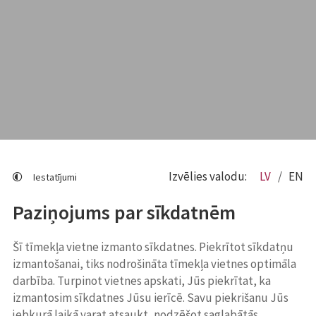
Izvēlies valodu:
LV
EN
Iestatījumi
Paziņojums par sīkdatnēm
Šī tīmekļa vietne izmanto sīkdatnes. Piekrītot sīkdatņu
izmantošanai, tiks nodrošināta tīmekļa vietnes optimāla
darbība. Turpinot vietnes apskati, Jūs piekrītat, ka
izmantosim sīkdatnes Jūsu ierīcē. Savu piekrišanu Jūs
jebkurā laikā varat atsaukt, nodzēšot saglabātās