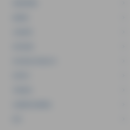
SABIEDRĪBA
ĢIMENE
JAUNIEŠI
SATIKSME
SOCIĀLAIS ATBALSTS
SPORTS
TŪRISMS
UZŅĒMĒJDARBĪBA
NVO