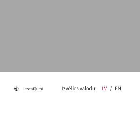
Izvēlies valodu:
LV
EN
Iestatījumi