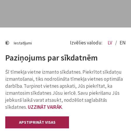
Izvēlies valodu:
LV
EN
Iestatījumi
Paziņojums par sīkdatnēm
Šī tīmekļa vietne izmanto sīkdatnes. Piekrītot sīkdatņu
izmantošanai, tiks nodrošināta tīmekļa vietnes optimāla
darbība. Turpinot vietnes apskati, Jūs piekrītat, ka
izmantosim sīkdatnes Jūsu ierīcē. Savu piekrišanu Jūs
jebkurā laikā varat atsaukt, nodzēšot saglabātās
sīkdatnes.
UZZINĀT VAIRĀK
.
APSTIPRINĀT VISAS