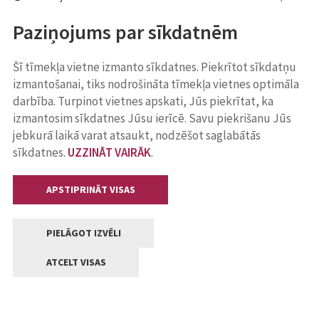
Paziņojums par sīkdatnēm
Šī tīmekļa vietne izmanto sīkdatnes. Piekrītot sīkdatņu
izmantošanai, tiks nodrošināta tīmekļa vietnes optimāla
darbība. Turpinot vietnes apskati, Jūs piekrītat, ka
izmantosim sīkdatnes Jūsu ierīcē. Savu piekrišanu Jūs
jebkurā laikā varat atsaukt, nodzēšot saglabātās
sīkdatnes.
UZZINĀT VAIRĀK
.
APSTIPRINĀT VISAS
PIELĀGOT IZVĒLI
ATCELT VISAS