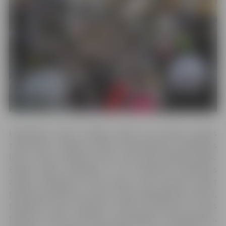
Labdarības akcija “Eņģeļu egle” jau deviņus gadus
tradicionāli Jelgavā ievada Ziemassvētku gaidīšanas
laiku, aicinot palīdzēt tiem, kam dzīvē klājies grūtāk.
Eņģeļu egles iedegšana ir arī simbolisks labdarības
akcijas noslēgums, kurā ikviens tiek aicināts ziedot
pārtikas produktus, kuriem ir ilgs uzglabāšanas termiņš,
piemēram, tēju, saldumus, miltus, putraimus un citas
pārtikas preces pilsētas vientuļajiem pensionāriem,