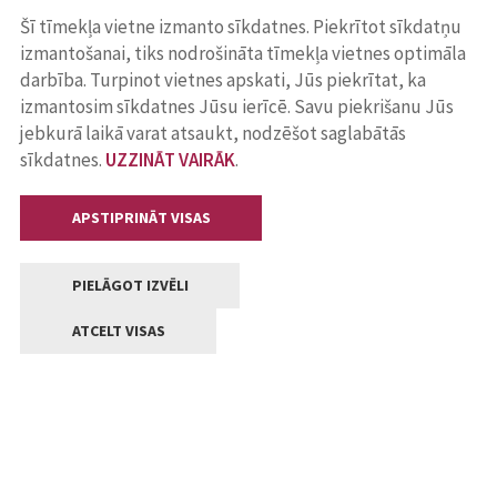
Šī tīmekļa vietne izmanto sīkdatnes. Piekrītot sīkdatņu
izmantošanai, tiks nodrošināta tīmekļa vietnes optimāla
darbība. Turpinot vietnes apskati, Jūs piekrītat, ka
izmantosim sīkdatnes Jūsu ierīcē. Savu piekrišanu Jūs
jebkurā laikā varat atsaukt, nodzēšot saglabātās
sīkdatnes.
UZZINĀT VAIRĀK
.
APSTIPRINĀT VISAS
PIELĀGOT IZVĒLI
ATCELT VISAS