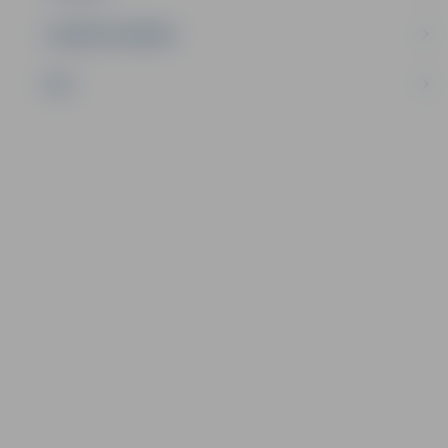
UZŅĒMĒJDARBĪBA
NVO