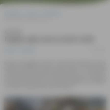
Sākumlapa
Jaunumi
Sabiedrība
Eņģeļu egle aicina atvērt sirdis
Klausīties
Eņģeļu egle aicina atvērt sirdis
04/12/2019
Jaunumi
Sabiedrība
Driksas ielas gājēju posmā 5. decembrī pulksten 16 tiks
iedegta labdarības akcijas Eņģeļu egle, ko tradicionāli
rotās Jelgavas izglītības iestāžu audzēkņi. Tas ir sveiciens
ikvienam pilsētniekam un vienlaikus atgādina, ka Jelgavā
ir cilvēki, kuri gatavi darīt labus darbus.