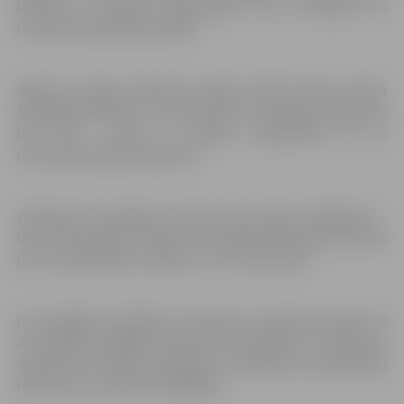
bērniem ar īpašām vajadzībām, kā arī bērniem no
maznodrošinātām ģimenēm.
Šogad ar akcijas palīdzību plānots dāvāt svētku prieku
350 jelgavniekiem, no kuriem 230 ir vientuļie pensionāri,
bet 120 – bērni ar īpašām vajadzībām vai no
maznodrošinātām ģimenēm.
Ziedošana turpināsies vēl dienu pēc egles iedegšanas –
līdz 6. decembrim. Plānots, ka pārtikas produktu paciņas
pie to saņēmējiem nonāks 13. un 14. decembrī.
Par iespējām piedalīties ziedojumu nodošanā skolās, kā
arī palīdzēt nogādāt paciņas pensionāriem un bērniem,
interesenti aicināti sazināties ar pasākuma atbalstītāju
Māri Liscovu pa tālruni 26044411.