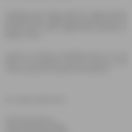
Labdarības akciju “Eņģeļu egle” rīko Jelgavas pilsētas
pašvaldība kopā ar Jelgavas izglītības pārvaldi, bērnu un
jauniešu centru “Junda”, Jelgavas Amatu vidusskolu un
kafejnīcu “Silva”.
Ierodoties uz pasākumu, apmeklētājs piekrīt, ka var tikt
filmēts un/vai fotografēts. Uzņemtais materiāls var tikt
translēt, reproducēts un izplatīts bez ierobežojuma.
Foto: Jelgavas pilsētas arhīvs
Informācija sagatavota
Jelgavas pilsētas pašvaldības