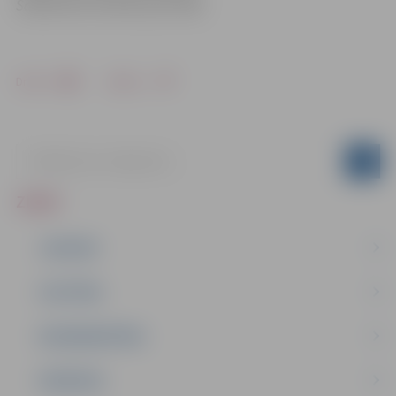
Sabiedrisko attiecību pārvaldē
Drukāt
Dalīties
ZIŅAS
JAUNUMI
IZGLĪTĪBA
NODARBINĀTĪBA
PASĀKUMI