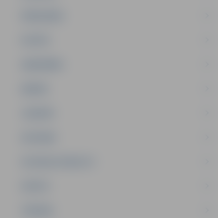
PAŠVALDĪBA
PILSĒTA
SABIEDRĪBA
ĢIMENE
JAUNIEŠI
SATIKSME
SOCIĀLAIS ATBALSTS
SPORTS
TŪRISMS