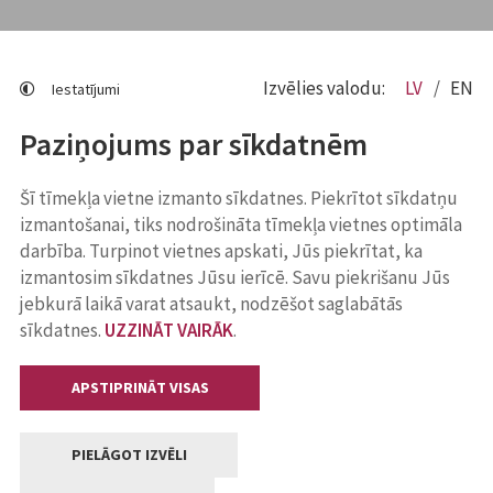
Izvēlies valodu:
LV
EN
Iestatījumi
Paziņojums par sīkdatnēm
Šī tīmekļa vietne izmanto sīkdatnes. Piekrītot sīkdatņu
izmantošanai, tiks nodrošināta tīmekļa vietnes optimāla
darbība. Turpinot vietnes apskati, Jūs piekrītat, ka
izmantosim sīkdatnes Jūsu ierīcē. Savu piekrišanu Jūs
jebkurā laikā varat atsaukt, nodzēšot saglabātās
sīkdatnes.
UZZINĀT VAIRĀK
.
APSTIPRINĀT VISAS
PIELĀGOT IZVĒLI