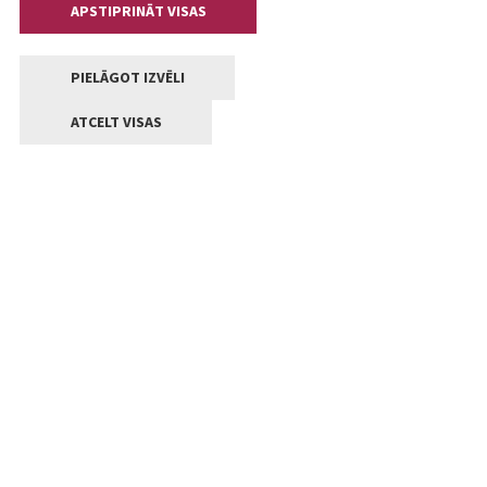
APSTIPRINĀT VISAS
PIELĀGOT IZVĒLI
ATCELT VISAS
Kontakti
Jelgavas valstpilsētas pašvaldība
Lielā iela 11, Jelgava, LV-3001
+371 63005522
pasts@jelgava.lv