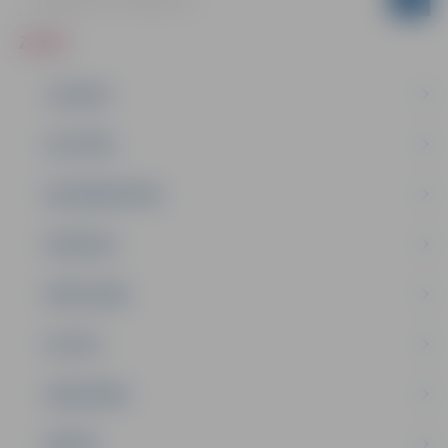
ZIŅAS
JAUNUMI
IZGLĪTĪBA
NODARBINĀTĪBA
PASĀKUMI
PAŠVALDĪBA
PILSĒTA
SABIEDRĪBA
ĢIMENE