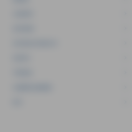
JAUNIEŠI
SATIKSME
SOCIĀLAIS ATBALSTS
SPORTS
TŪRISMS
UZŅĒMĒJDARBĪBA
NVO