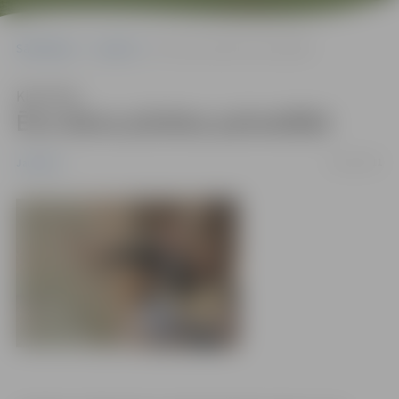
Sākumlapa
Jaunumi
Ēnu diena pilsētas pašvaldībā
Klausīties
Ēnu diena pilsētas pašvaldībā
19/01/2011
Jaunumi