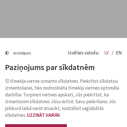
Izvēlies valodu:
LV
EN
Iestatījumi
Paziņojums par sīkdatnēm
Šī tīmekļa vietne izmanto sīkdatnes. Piekrītot sīkdatņu
izmantošanai, tiks nodrošināta tīmekļa vietnes optimāla
darbība. Turpinot vietnes apskati, Jūs piekrītat, ka
izmantosim sīkdatnes Jūsu ierīcē. Savu piekrišanu Jūs
jebkurā laikā varat atsaukt, nodzēšot saglabātās
sīkdatnes.
UZZINĀT VAIRĀK
.