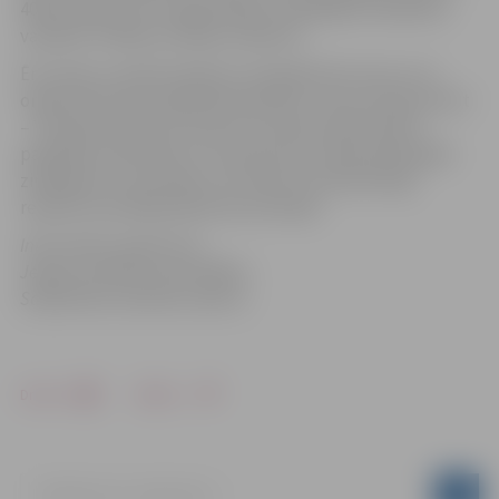
400 uzņēmumi un organizācijas, piedāvājot skolēniem
vairāk kā 7 500 ēnu devēju vakances.
Ēnu dienu Latvijā notiek jau vienpadsmito reizi un to
organizē biznesa izglītības biedrība Junior Achievement
– Young Enterprise Latvija. Ēnu dienas laikā skolēni
paplašina redzesloku un izpratni par nepieciešamajām
zināšanām un prasmēm, lai varētu sevi pilnvērtīgi
realizēt iecerētajā nākotnes profesijā.
Informācija sagatavota
Jelgavas pilsētas pašvaldības
Sabiedrisko attiecību sektorā
Drukāt
Dalīties