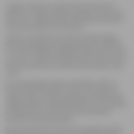
Trešdien, 16.februārī, Latvijā notiks Ēnu diena, kurā
piedalās arī Jelgavas pilsētas pašvaldība. Skolēnus, kas
vēlas „ēnot” Jelgavas pilsētas pašvaldības speciālistus,
aicinām pieteikties līdz 11.februārim.
Skolēni var pieteikties Ēnu dienai personīgi Jelgavas
pilsētas pašvaldības Informācijas aģentūrā, Lielajā ielā
11, pa tālruni 63005522, 63005558 vai elektroniski, rakstot
uz e-pastu: . Piesakoties jānorāda skolēna vārds, skola un
klase, kontakttālrunis un kādas jomas speciālistu vēlas
„ēnot”.
Ēnu dienā 2010.gadā Jelgavas pašvaldības vadību un
administrācijas speciālistus „ēnoja” astoņi skolēni no
Jelgavas Valsts un Spīdolas ģimnāzijām. Skolēniem bija
iespēja piedalīties vadības plānošanā, vērot Sociālo lietu
komitejas darbu un sekot līdzi citām pašvaldības
speciālistu darba dienas gaitām.
Kopumā 2010. gada Ēnu dienā valstī piedalījās vairāk kā