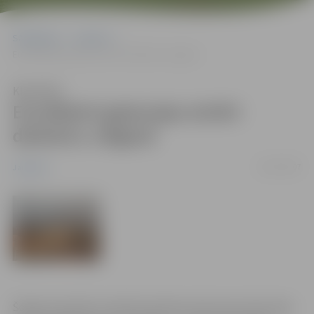
Sākumlapa
Jaunumi
EuroMaint gatavojas atvērt darbnīcu Jelgavā
Klausīties
EuroMaint gatavojas atvērt
darbnīcu Jelgavā
02/07/2007
Jaunumi
Šogad paredzēta vadošā Zviedrijas dzelzceļa ritošo daļu