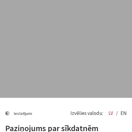
Izvēlies valodu:
LV
EN
Iestatījumi
Paziņojums par sīkdatnēm