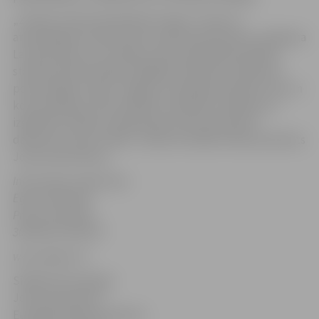
„Zviedru dzelzceļa apkopes tirgus ir viens no
atvērtākajiem konkurencei visā Eiropā. Biznesa uzsākšana
Latvijā saskan ar EuroMaint vēlmi paplašināt darbību
starptautiskā mērogā, tādējādi nodrošinot klātbūtni
potenciālajos tirgos. Jelgavas izdevīgā atrašanās vieta un
komunikācijas, kā arī pilsētas ražošanas tradīcijas un
izglītības iestāžu esamība bija noteicošie faktori
darbnīcas vietas izvēlē,” stāsta EuroMaint Rail prezidents
Jonas Samuelsons,
Informāciju sagatavoja
Egita Veinberga
Preses sekretāre
3005558; 22018370
www.jelgava.lv
Sīkākai informācijai:
Jonas Samuelson
EuroMaint Rail prezidents