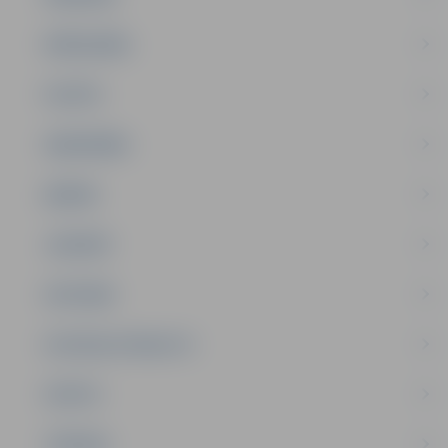
PAŠVALDĪBA
PILSĒTA
SABIEDRĪBA
ĢIMENE
JAUNIEŠI
SATIKSME
SOCIĀLAIS ATBALSTS
SPORTS
TŪRISMS