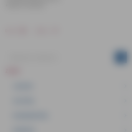
+46 (0) 70-762 5222
Drukāt
Dalīties
ZIŅAS
JAUNUMI
IZGLĪTĪBA
NODARBINĀTĪBA
PASĀKUMI