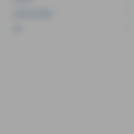
UZŅĒMĒJDARBĪBA
NVO