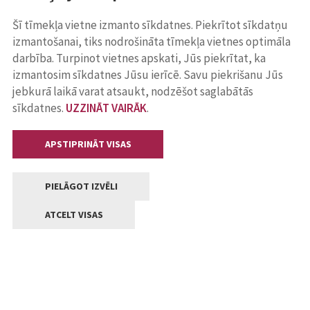
Šī tīmekļa vietne izmanto sīkdatnes. Piekrītot sīkdatņu
izmantošanai, tiks nodrošināta tīmekļa vietnes optimāla
darbība. Turpinot vietnes apskati, Jūs piekrītat, ka
izmantosim sīkdatnes Jūsu ierīcē. Savu piekrišanu Jūs
jebkurā laikā varat atsaukt, nodzēšot saglabātās
sīkdatnes.
UZZINĀT VAIRĀK
.
APSTIPRINĀT VISAS
PIELĀGOT IZVĒLI
ATCELT VISAS