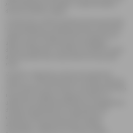
servisa pakalpojumu sniedzēja – uzņēma EuroMaint –
darbnīcas atvēršana Jelgavā.
EuroMaint Rail, vadošais Zviedrijas dzelzceļa ritošo daļu
servisa pakalpojumu sniedzējs, gatavojas uzsākt darbu
Jelgavā. Firmas pārstāvji informē, ka ir parakstīts īres
līgumu telpām, un šobrīd telpas tiek pielāgotas
darbnīcas vajadzībām. Tiek plānots, ka darbnīca uzsāks
darbu decembra vidū, bet jau šobrīd norit personāla
atlase.
Šī darbnīca Jelgavā būs uzņēmuma četrpadsmitā
rūpnīca, un – pirmā darbnīca ārpus Zviedrijas. Sākotnēji
šeit tiks labotas rezerves daļas un citas detaļas dzelzceļa
transportam, dzinējiem un vagoniem. Plānots, ka
darbnīcā tiks nodarbināti 50 darbinieki, pirmajā gadā tās
darbības nodrošināšanai būs nepieciešami 20-25
speciālisti. Pašlaik uzņēmums meklē ražotnes
pārvaldnieku, ražošanas plānotāju, kvalitātes
pārvaldnieku, cilvēkresursu un finanšu vadītāju.