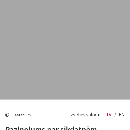
Izvēlies valodu:
LV
EN
Iestatījumi
Paziņojums par sīkdatnēm