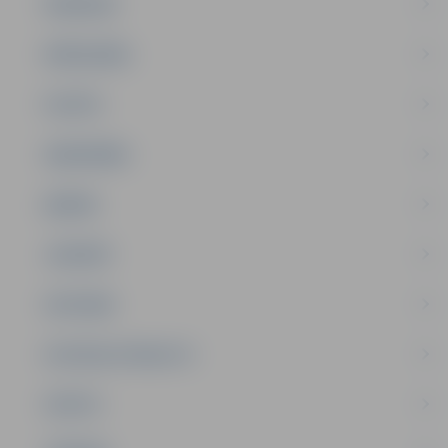
PASĀKUMI
PAŠVALDĪBA
PILSĒTA
SABIEDRĪBA
ĢIMENE
JAUNIEŠI
SATIKSME
SOCIĀLAIS ATBALSTS
SPORTS