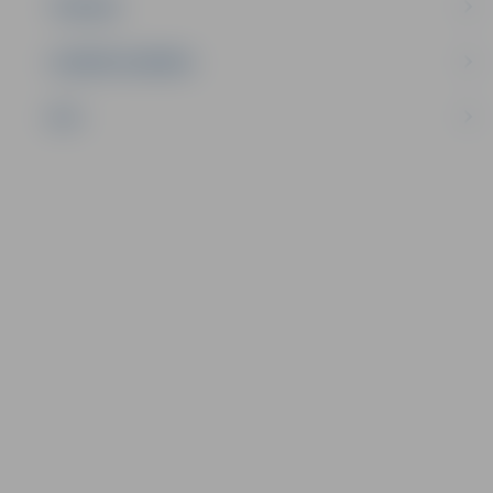
TŪRISMS
UZŅĒMĒJDARBĪBA
NVO