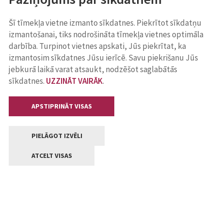
Šī tīmekļa vietne izmanto sīkdatnes. Piekrītot sīkdatņu
izmantošanai, tiks nodrošināta tīmekļa vietnes optimāla
darbība. Turpinot vietnes apskati, Jūs piekrītat, ka
izmantosim sīkdatnes Jūsu ierīcē. Savu piekrišanu Jūs
jebkurā laikā varat atsaukt, nodzēšot saglabātās
sīkdatnes.
UZZINĀT VAIRĀK
.
APSTIPRINĀT VISAS
PIELĀGOT IZVĒLI
ATCELT VISAS