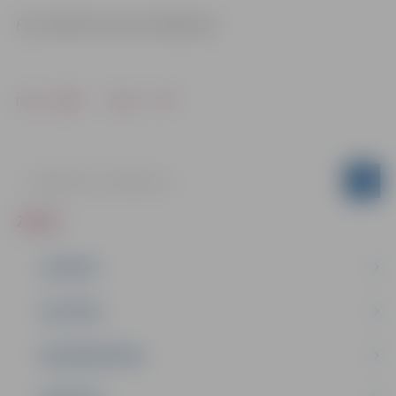
Foto: Baiba Krevņeva-Baibakova
Drukāt
Dalīties
ZIŅAS
JAUNUMI
IZGLĪTĪBA
NODARBINĀTĪBA