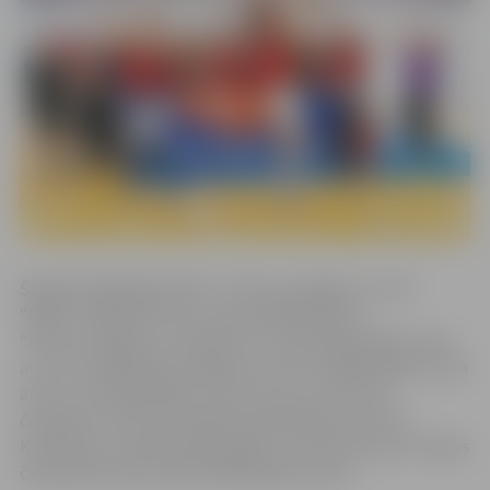
Šī gada finālsērijā tikās FC “Petrow/Jelgava” un FK
“Raba”. Sērijā līdz trīs uzvarām pārāki bija FC
“Petrow/Jelgava” futbolisti ar 3:1 (pirmajā spēlē uzvara
ar 11:2, otrajā spēlē zaudējums ar 4:5, trešajā spēlē uzvara
ar 9:2, ceturtajā spēlē uzvara ar 5:2), izcīnot otro
čempionu titulu komandas pastāvēšanas vēsturē.
Komanda ir izveidota 2012. gadā, un pirmoreiz par Latvijas
čempioniem kļuva 2019./2020. gada sezonā.