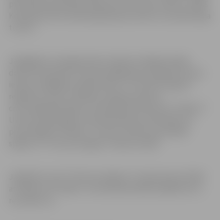
pirmā kārta paredzēta augustā, bet izloze notiks 7. jūlijā.
Komandas tiks izlozētas grupā pa četrām un aizvadīs apļa
turnīru.
Jāatgādina, ka šogad telpu futbola virslīgā startēja
desmit komandas. Astoņas labākās pēc regulārā turnīra
iekļuva izslēgšanas spēļu kārtā. FC “Petrow/Jelgava”
regulāro turnīru noslēdza otrajā pozīcijā un
ceturtdaļfinālā tikās ar septītajā vietā esošo FC “Nikers”.
Uzvarot abās spēlēs, komanda iekļuva pusfinālā, kur
pretī stājās FK “Nikars”. Uzvarot visās trīs pusfināla
spēlēs, FC “Petrow/Jelgava” iekļuva finālā.
Jāpiebilst, ka FC “Petrow/Jelgava” Latvijas Kausa finālā
arī tikās ar FK “Raba” un atzina pretinieku pārākumu ar
rezultātu 2:3.