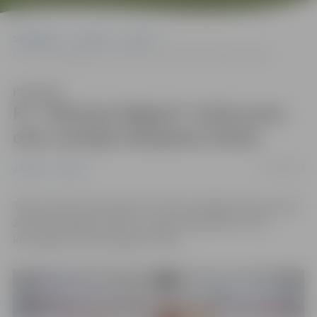
Sākumlapa
Jaunumi
Sports
FC “Petrow/Jelgava” izcīna savu otro Latvijas čempionu titulu
Klausīties
FC “Petrow/Jelgava” izcīna savu
otro Latvijas čempionu titulu
23/05/2022
Jaunumi
Sports
Telpu futbola komanda FC
“
Petrow/Jelgava
“
kļuvusi par
2021./2022. gada sezonas Latvijas čempioniem. Šis ir
komandas otrais čempionu tituls.