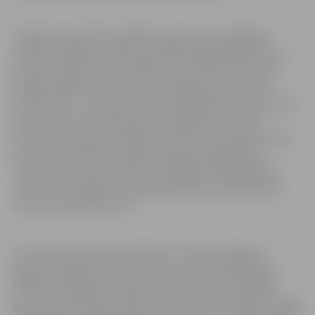
“Šogad komandā iesaistījām daudz jauno spēlētāju,
tostarp Jelgavas futbola audzēkņi Matīss Baškevics un
Daniels Grauds, kuriem ļāvām sevi pierādīt un devām
iespēju spēlēt. Šī sezona izvērtās gara, grūta un ļoti
emocionāla – čempionu tituls, zaudējums Latvijas kausa
finālā –, bet savu mērķi esam sasnieguši,” norāda
komandas prezidents Mārtiņš Petrovs, sakot pateicības
vārdus par atbalstu Jelgavas pilsētas pašvaldībai,
“Sporta servisa centram” un Zemgales Olimpiskajam
centram. “Zemgales Olimpiskajā centrā izcīnījām abus
savus čempionu titulus.”
Uzvarot Latvijas čempionātā, FC “Petrow/Jelgava”
ieguvis tiesības startēt arī UEFA Čempionu līgā telpu
futbolā. “Tagad būs neliela pauze, bet drīz jau jāsāk
gatavoties Čempionu līgai,” tā M.Petrovs. Čempionu līgas