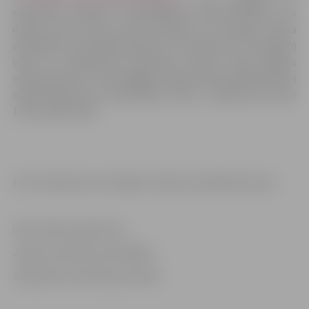
sacensību nolikums. Pieteikšanās termiņš beidzas trīs
dienas pirms katra posma pulksten 12. Dalības maksa
atkarībā no sacensību grupas ir 3 vai 5,50 eiro, taču jāņem
vērā, ka, piesakoties sacensību norises vietā, dalības
maksa būs par 1 eiro dārgāka. Tāpat katram dalībniekam
nepieciešams savs “Sportident” čips – ja tāda nav, to par
1 eiro varēs izīrēt.
Foto: facebook.com/Jelgavas Telpu Orientēšanās kauss
Informācija sagatavota
Jelgavas pilsētas pašvaldības
Sabiedrisko attiecību pārvaldē