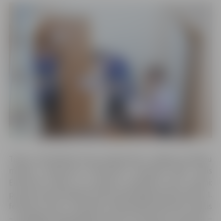
Telpu orientēšanās kausa organizators Jelgavas skolēnu
mācību uzņēmuma “GarEvents” pārstāvis Ralfs Jānis
Eižvertiņš stāsta, ka pavisam paredzēti pieci posmi:
pirmais notiks Spīdolas Valsts ģimnāzijā (Sarmas ielā 2) 1.
februārī, otrais – Ozolnieku vidusskolā 8. februārī, trešais
– Zemgales Olimpiskajā centrā 15. februārī, ceturtais –