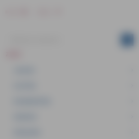
Drukāt
Dalīties
ZIŅAS
JAUNUMI
IZGLĪTĪBA
NODARBINĀTĪBA
PASĀKUMI
PAŠVALDĪBA