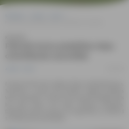
Sākumlapa
Jaunumi
Sports
Februārī aicina piedalīties telpu orientēšanās sacensībās
Klausīties
Februārī aicina piedalīties telpu
orientēšanās sacensībās
22/01/2020
Jaunumi
Sports
Februārī notiks otrais Jelgavas Telpu orientēšanās kauss.
Sacensību 1. posms tiks aizvadīts Jelgavas Spīdolas
Valsts ģimnāzijā 1. februārī, bet kopumā dažādās ēkās
būs pieci posmi, kas notiks februāra brīvdienās.
Dalībnieki katram posmam var reģistrēties ne vēlāk kā
trīs dienas pirms sacensībām.