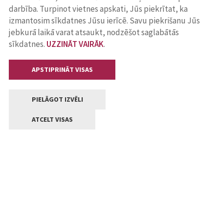
darbība. Turpinot vietnes apskati, Jūs piekrītat, ka
izmantosim sīkdatnes Jūsu ierīcē. Savu piekrišanu Jūs
jebkurā laikā varat atsaukt, nodzēšot saglabātās
sīkdatnes.
UZZINĀT VAIRĀK
.
APSTIPRINĀT VISAS
PIELĀGOT IZVĒLI
ATCELT VISAS
Kontakti