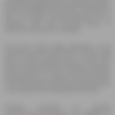
Mātera ielā 30 (bijušajā Spīdolas Valsts ģimnāzijas ēkā) 16.
februārī, bet pēdējais posms un fināls – 22. februārī LLU
Vides un būvzinātņu fakultātē Akadēmijas ielā 19.
Sacensības notiks sešās meistarības grupās, un
piedalīties aicināti jaunieši un pieaugušie.
Visos posmos, izņemot pēdējo, dalībniekiem ir brīvā
starta laiks no pulksten 12 līdz 14.30. Tas nozīmē, ka šajā
laikā var ierasties noteiktajā vietā un izskriet divas
distances, telpās meklējot kontrolpunktus. 5. posmā, kas
notiks 22. februārī LLU Vides un būvzinātņu fakultātē,
kvalifikācijas starts ir no pulksten 12 līdz 13.30, bet pēc
tam būs fināla skrējieni. Katrā posmā tiks apbalvoti grupu
1. vietas ieguvēji, bet divi labākie iegūs vietu finālā.
Pieteikties sacensībām var mājaslapā
www.telpuorientesanas.lv/jelgava/
, kur pieejams arī