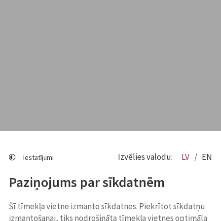
Izvēlies valodu:
LV
EN
Iestatījumi
Paziņojums par sīkdatnēm
Šī tīmekļa vietne izmanto sīkdatnes. Piekrītot sīkdatņu
izmantošanai, tiks nodrošināta tīmekļa vietnes optimāla