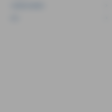
UZŅĒMĒJDARBĪBA
NVO