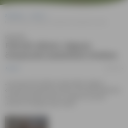
Sākumlapa
Jaunumi
Februāri sāksies Jelgavas čempionāts basketbolā vīriešiem
Klausīties
Februāri sāksies Jelgavas
čempionāts basketbolā vīriešiem
08/01/2016
Jaunumi
Jau pavisam drīz plānots tradicionālais Jelgavas
čempionāts basketbolā vīriešiem. Potenciālo dalībnieku
komandu pārstāvji aicināti uz sanāksmi 13. janvārī
pulksten 18 Jelgavas Sporta hallē.