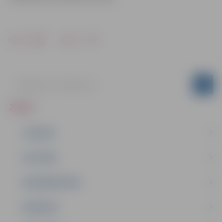
Drukāt
Dalīties
ZIŅAS
JAUNUMI
IZGLĪTĪBA
NODARBINĀTĪBA
PASĀKUMI