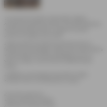
Jau pavisam drīz plānots tradicionālais Jelgavas
čempionāts basketbolā vīriešiem. Potenciālo dalībnieku
komandu pārstāvji aicināti uz sanāksmi 13. janvārī
pulksten 18 Jelgavas Sporta hallē.
Jelgavas pilsētas čempionāts basketbolā notiks no
februāra līdz aprīļa beigām Jelgavas Sporta hallē, Mātera
ielā 44a. Papildu informāciju par gaidāmo turnīru un
sapulci var iegūt, zvanot pa tālruni 29269718 (Valdis
Ilmers).
Jāatgādina, ka pērnā gada čempionātā triumfēja
komanda “Doks”, kas finālā pieveica “Ķepas”.
Informācija sagatavota
Jelgavas pilsētas pašvaldības
Sabiedrisko attiecību pārvaldē