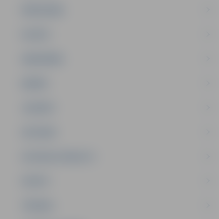
PAŠVALDĪBA
PILSĒTA
SABIEDRĪBA
ĢIMENE
JAUNIEŠI
SATIKSME
SOCIĀLAIS ATBALSTS
SPORTS
TŪRISMS