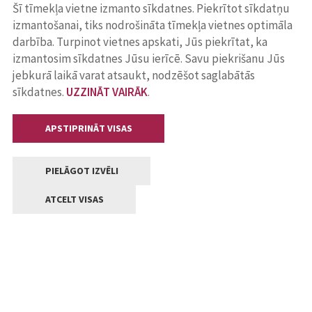
Šī tīmekļa vietne izmanto sīkdatnes. Piekrītot sīkdatņu
izmantošanai, tiks nodrošināta tīmekļa vietnes optimāla
darbība. Turpinot vietnes apskati, Jūs piekrītat, ka
izmantosim sīkdatnes Jūsu ierīcē. Savu piekrišanu Jūs
jebkurā laikā varat atsaukt, nodzēšot saglabātās
sīkdatnes.
UZZINĀT VAIRĀK
.
APSTIPRINĀT VISAS
PIELĀGOT IZVĒLI
ATCELT VISAS