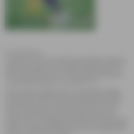
Foto: Raitis Supe
Latvijas kausa izcīņas pusfināla pirmajā spēlē zaudējumu
piedzīvoja “Jelgava”, kas Zemgales Olimpiskajā centrā
(ZOC) nespēja gūt vārtus, 61. minūtē palika mazākumā
un piedzīvoja zaudējumu “Ventspilij” ar 0:1.
Sezonas sākumā jelgavniekiem rezultāti bijuši bēdīgi –
piecās spēlēs Latvijas futbola spēcīgākajā čempionātā
izcīnīta tikai viena uzvara, iegūti četri punkti un tiek
ieņemta septītā vieta astoņu komandu konkurencē.
Latvijas kausa izcīņā šogad pusfinālā tiek aizvadītas divas
spēles, un vakar komandām bija pirmā savstarpējā spēle,