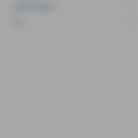
UZŅĒMĒJDARBĪBA
NVO