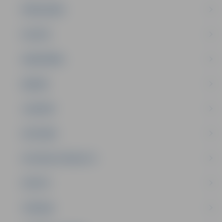
PAŠVALDĪBA
PILSĒTA
SABIEDRĪBA
ĢIMENE
JAUNIEŠI
SATIKSME
SOCIĀLAIS ATBALSTS
SPORTS
TŪRISMS