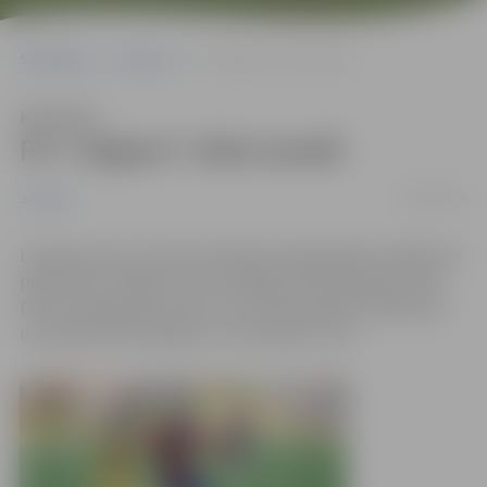
Sākumlapa
Jaunumi
FK “Jelgava” atkal zaudē
Klausīties
FK “Jelgava” atkal zaudē
28/04/2016
Jaunumi
Latvijas kausa izcīņas pusfināla pirmajā spēlē zaudējumu
piedzīvoja “Jelgava”, kas Zemgales Olimpiskajā centrā
(ZOC) nespēja gūt vārtus, 61. minūtē palika mazākumā
un piedzīvoja zaudējumu “Ventspilij” ar 0:1.