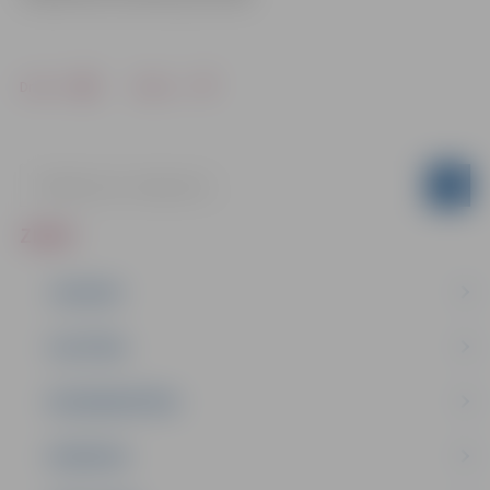
Drukāt
Dalīties
ZIŅAS
JAUNUMI
IZGLĪTĪBA
NODARBINĀTĪBA
PASĀKUMI