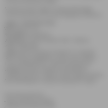
otra būs Ventspilī pēc nedēļas.
Savukārt 30. aprīlī “Jelgava” aizvadīs spēli Virslīgas
turnīrā, kad pulksten 15 uzņems Daugavpils futbolistus.
Jelgava – Ventspils 0:1 (0:1)
Vārti:
Dialo 38` (s.v.),
Noraidījumi:
Freimanis 61`
Brīdinājumi:
Freimanis, Kļuškins, Dialo – Koļesovs,
Rugins, Tīdenbergs
Jelgava:
Ikstens, Sorokins (Litvinskis 75`), Freimanis,
Dialo, Smirnovs, Bogdaškins, Lazdiņš, Siličs, Kļuškins,
Turkovs (Malašenoks 59`), Klimovičs (Kovaļovs 59`)
Ventspils:
Uvarenko, Siņeļņikovs, Boranijaševičs,
Jemeļins (Žuļevs 56`), Koļesovs, Pauļus, Rugins, Rečickis,
Alfa (Tīdenbergs 46`), Karlsons (Svārups 80`), Mujeci
Informācija sagatavota
Jelgavas pilsētas pašvaldības
Sabiedrisko attiecību pārvaldē