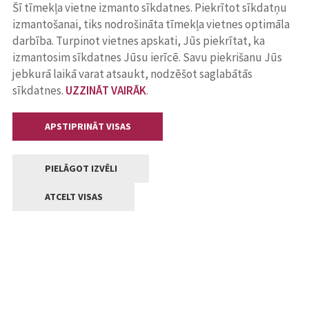
Šī tīmekļa vietne izmanto sīkdatnes. Piekrītot sīkdatņu
izmantošanai, tiks nodrošināta tīmekļa vietnes optimāla
darbība. Turpinot vietnes apskati, Jūs piekrītat, ka
izmantosim sīkdatnes Jūsu ierīcē. Savu piekrišanu Jūs
jebkurā laikā varat atsaukt, nodzēšot saglabātās
sīkdatnes.
UZZINĀT VAIRĀK
.
APSTIPRINĀT VISAS
PIELĀGOT IZVĒLI
ATCELT VISAS