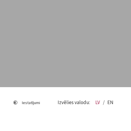
Izvēlies valodu:
LV
EN
Iestatījumi