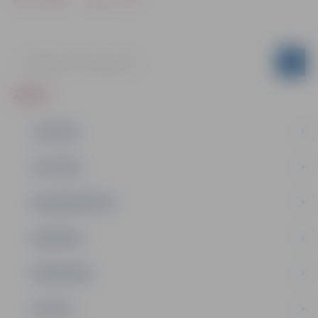
ZIŅAS
JAUNUMI
IZGLĪTĪBA
NODARBINĀTĪBA
PASĀKUMI
PAŠVALDĪBA
PILSĒTA