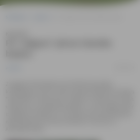
Sākumlapa
Jaunumi
FK “Jelgava” pārvar Islandes barjeru
Klausīties
FK “Jelgava” pārvar Islandes
barjeru
08/07/2016
Jaunumi
Zemgales Olimpiskajā centrā UEFA Eiropas līgas
kvalifikācijas turnīra 1. kārtas atbildes spēlē pret Islandes
“Breidablik” futbola klubs “Jelgava” no sākuma izvirzījās
vadībā, pēc tam pabija iedzinējos ar 1:2, bet beigās tomēr
izspēlēja 2:2 neizšķirtu. Ar to pietika, lai komanda iekļūtu
nākamajā kārtā. Pa vārtiem Daniilam Turkovam un
Abdulajam Diallo.