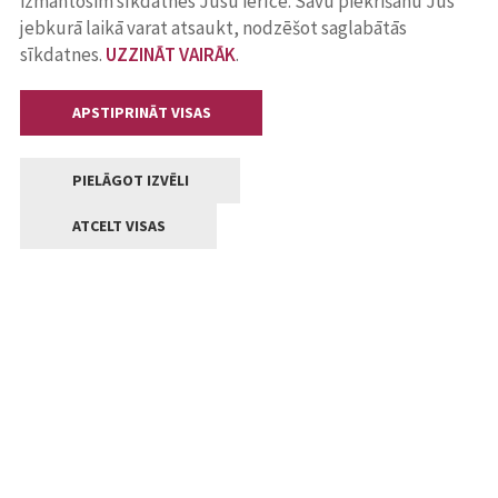
izmantosim sīkdatnes Jūsu ierīcē. Savu piekrišanu Jūs
jebkurā laikā varat atsaukt, nodzēšot saglabātās
sīkdatnes.
UZZINĀT VAIRĀK
.
APSTIPRINĀT VISAS
PIELĀGOT IZVĒLI
ATCELT VISAS
Kontakti
Jelgavas valstpilsētas pašvaldība