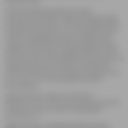
Abdulajam Diallo.
Islandes pilsētā Koupavogirā pret Islandes
vicečempioni “Breidablik” Jelgavas komanda aizvadīja
ļoti labas spēles 95 minūtes, bet ielaida pēdējā epizodē,
visā spēlē svinot panākumu ar 3:2, kas pietiekami labas
izredzes vēl saglabāja pretiniekiem, tādējādi intriga
Jelgavas mačā bija liela. Pamatsastāvā jelgavnieki neko
nemainīja. Sauļus Širmelis, mājinieku galvenais treneris,
dienu pirms mača treniņā spēlētājiem centās pavēstīt, ka
Jelgavā būšot pavisam cita spēle, un islandieši savā
laukumā mūsējos neesot novērtējuši. Arī kapteinis veica
savu uzrunu, un visi centās saglabāt maksimālu
koncentrēšanos.
Nākamā pretiniece Jelgavas komandai būs
Bratislavas “Slovan”, pret kuru pirmā spēle izbraukumā
14. jūlijā. Pirms tam vēl svētdien Virslīgā jāspēlē
pret “Mettu/LU”.
Jelgava (Latvija) – Breidablik (Islande) 2:2 (1:2)