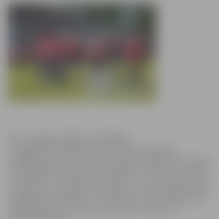
Foto: Jelgavas pilsētas pašvaldība
Zemgales Olimpiskajā centrā UEFA Eiropas līgas
kvalifikācijas turnīra 1. kārtas atbildes spēlē pret Islandes
“Breidablik” futbola klubs “Jelgava” no sākuma izvirzījās
vadībā, pēc tam pabija iedzinējos ar 1:2, bet beigās tomēr
izspēlēja 2:2 neizšķirtu. Ar to pietika, lai komanda iekļūtu
nākamajā kārtā. Pa vārtiem Daniilam Turkovam un