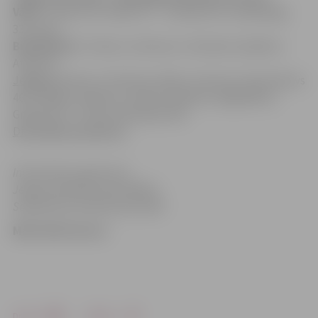
Vārti:
Turkovs 15', Diallo 70' – Hreinsons 31', Bambergs
33' (11m).
Brīdinājumi:
Turkovs, Smirnovs, Freimanis, Kļuškins –
Atlasons.
Jelgava:
Ikstens, Freimanis, Diallo, Smirnovs (Savčenkovs
46'), Redjko, Nakano, Lazdiņš, Kļuškins, Bogdaškins,
Grigaravičs, Turkovs (Kovaļovs 84').
Divu spēļu summā: 5:4.
Informācija sagatavota
Jelgavas pilsētas pašvaldības
Sabiedrisko attiecību pārvaldē
Māris Martinsons
Drukāt
Dalīties