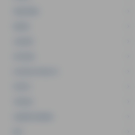
SABIEDRĪBA
ĢIMENE
JAUNIEŠI
SATIKSME
SOCIĀLAIS ATBALSTS
SPORTS
TŪRISMS
UZŅĒMĒJDARBĪBA
NVO