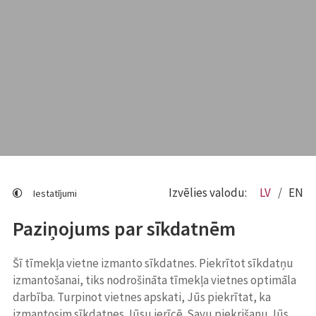
Izvēlies valodu:
LV
EN
Iestatījumi
Paziņojums par sīkdatnēm
Šī tīmekļa vietne izmanto sīkdatnes. Piekrītot sīkdatņu
izmantošanai, tiks nodrošināta tīmekļa vietnes optimāla
darbība. Turpinot vietnes apskati, Jūs piekrītat, ka
izmantosim sīkdatnes Jūsu ierīcē. Savu piekrišanu Jūs