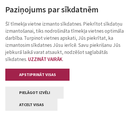
Paziņojums par sīkdatnēm
Šī tīmekļa vietne izmanto sīkdatnes. Piekrītot sīkdatņu
izmantošanai, tiks nodrošināta tīmekļa vietnes optimāla
darbība. Turpinot vietnes apskati, Jūs piekrītat, ka
izmantosim sīkdatnes Jūsu ierīcē. Savu piekrišanu Jūs
jebkurā laikā varat atsaukt, nodzēšot saglabātās
sīkdatnes.
UZZINĀT VAIRĀK
.
APSTIPRINĀT VISAS
PIELĀGOT IZVĒLI
ATCELT VISAS