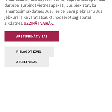
darbība. Turpinot vietnes apskati, Jūs piekrītat, ka
izmantosim sīkdatnes Jūsu ierīcē. Savu piekrišanu Jūs
jebkurā laikā varat atsaukt, nodzēšot saglabātās
sīkdatnes.
UZZINĀT VAIRĀK
.
APSTIPRINĀT VISAS
PIELĀGOT IZVĒLI
ATCELT VISAS
Kontakti