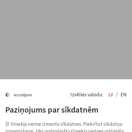
Izvēlies valodu:
LV
EN
Iestatījumi
Paziņojums par sīkdatnēm
Šī tīmekļa vietne izmanto sīkdatnes. Piekrītot sīkdatņu
izmantošanai, tiks nodrošināta tīmekļa vietnes optimāla