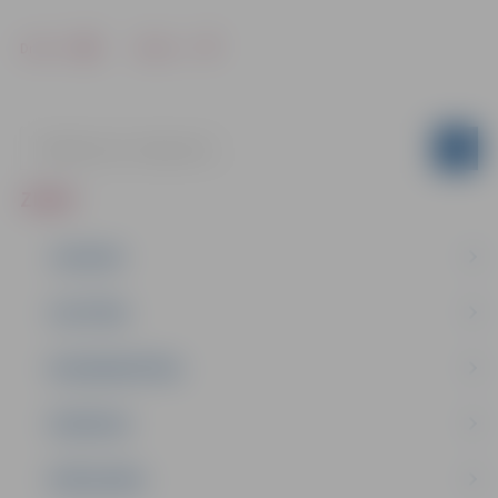
Drukāt
Dalīties
ZIŅAS
JAUNUMI
IZGLĪTĪBA
NODARBINĀTĪBA
PASĀKUMI
PAŠVALDĪBA