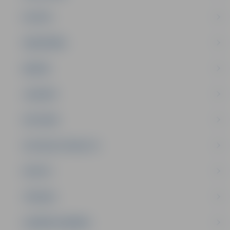
PILSĒTA
SABIEDRĪBA
ĢIMENE
JAUNIEŠI
SATIKSME
SOCIĀLAIS ATBALSTS
SPORTS
TŪRISMS
UZŅĒMĒJDARBĪBA