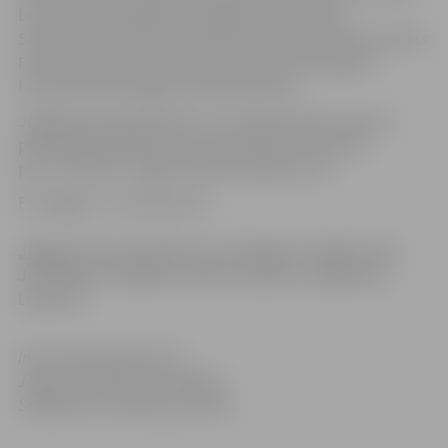
bet vārtos pret igauņiem stājās Jānis Krūmiņš.
Savainojumu vēl turpina ārstēt komandas kapteinis Gints
Freimanis, tāpat pilnu spēli aizvadīt vēl nav gatavi
lietuvieši Ritis Leļūga un Ēvalds Razulis.
Jelgavas komanda dosies uz treniņnometni Lietuvas
pilsētā Marijampolē, kur pirmā spēle 14. februārī
pret ‘’Sūduva’’. Spēles sākums pulksten 14.
FK Jelgava – FC Infonet 2:0
Jelgava:
Krūmiņš, Bakmazs, Klimašēvičs, Redjko, Ošs,
Jermolajevs, Rafaļskis, Kiriļins, Kļuškins, Grigarāvičs,
Ledesma
Informācija sagatavota
Jelgavas pilsētas pašvaldības
Sabiedrisko attiecību pārvaldē