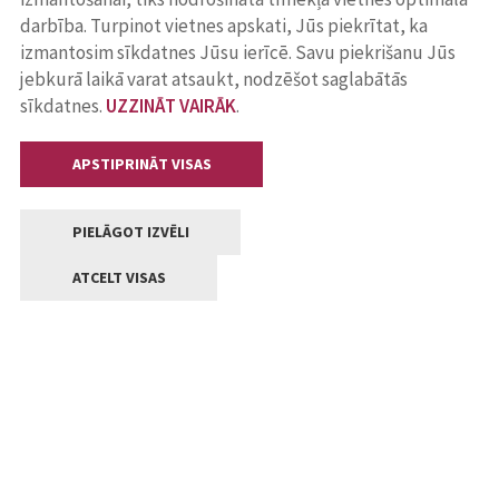
darbība. Turpinot vietnes apskati, Jūs piekrītat, ka
izmantosim sīkdatnes Jūsu ierīcē. Savu piekrišanu Jūs
jebkurā laikā varat atsaukt, nodzēšot saglabātās
sīkdatnes.
UZZINĀT VAIRĀK
.
APSTIPRINĀT VISAS
PIELĀGOT IZVĒLI
ATCELT VISAS
Kontakti