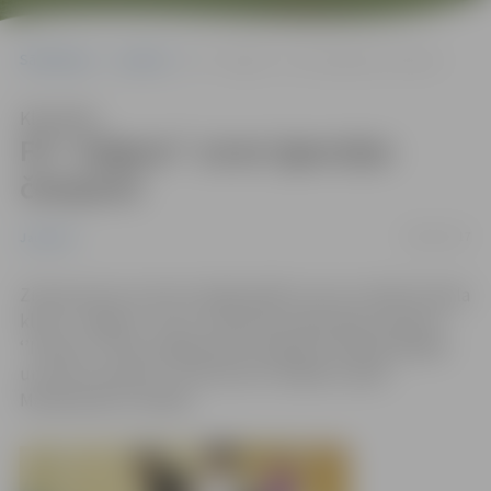
Sākumlapa
Jaunumi
FK ’’Jelgava’’ uzvar Igaunijas čempioni
Klausīties
FK ’’Jelgava’’ uzvar Igaunijas
čempioni
08/02/2017
Jaunumi
Ziemas kausa turnīra trešajā spēlē uzvaru izcīnīja futbola
klubs ‘’Jelgava’’, kas ar 2:0 pieveica Igaunijas čempioni
‘’Infonet’’. Vārtus jelgavnieku labā guva Valērijs Redjko
un Kevins Kaubers. 14. februārī mūsējiem spēle
Marijampoles manēžā.