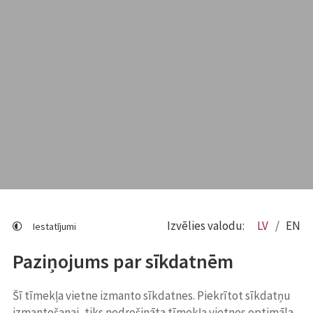
Izvēlies valodu:
LV
EN
Iestatījumi
Paziņojums par sīkdatnēm
Šī tīmekļa vietne izmanto sīkdatnes. Piekrītot sīkdatņu
izmantošanai, tiks nodrošināta tīmekļa vietnes optimāla