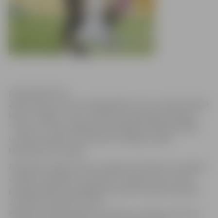
publicitātes foto
Ziemas kausa turnīra trešajā spēlē uzvaru izcīnīja futbola
klubs ‘’Jelgava’’, kas ar 2:0 pieveica Igaunijas čempioni
‘’Infonet’’. Vārtus jelgavnieku labā guva Valērijs Redjko
un Kevins Kaubers. 14. februārī mūsējiem spēle
Marijampoles manēžā.
Pārbaudes spēlēs līdz šim Jelgavas futbolisti nav spējuši
uzrādīt tos labākos rezultātus, vienīgo uzvaru svinot
pirmajā spēlē pret pagājušās sezonas Latvijas čempioni
Jūrmalas ‘’Spartaku’’ (1:0).
Klubam izdevies panākt vienošanos ar Kasparu Ikstenu,