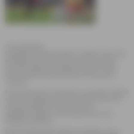
Foto: publicitātes
Viļņā pārbaudes spēli aizvadījis FK “Jelgava”, kas turpina
gatavošanos 2017. gada sezonai. Vairāku rupju kļūdu
rezultātā mūsējie ar 3:1 piekāpās komandai ‘’Trakai’’.
Mūsu komandā vienīgos vārtus guva uzbrucējs Artis
Jaudzems.
Pēc pirmā puslaika rezultāts bija 1:1, bet spēles otrajās 45
minūtēs pretinieki guva divus bezatbildes vārtus (1:3).
Lietuvieši izpildīja 11m soda sitienu, kuru
sagādāja FK‘’Jelgavas’’ nesen piesaistītais horvātu
aizsargs Ante Bakmazs.
Mūsu komandas maiņas nebija tik veiksmīgas, viņiem