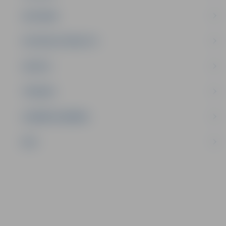
SATIKSME
SOCIĀLAIS ATBALSTS
SPORTS
TŪRISMS
UZŅĒMĒJDARBĪBA
NVO