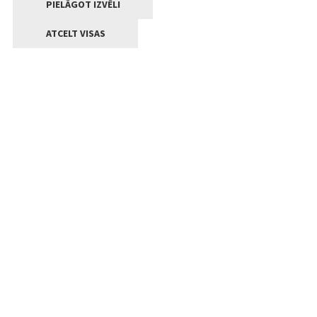
PIELĀGOT IZVĒLI
ATCELT VISAS
Kontakti
Jelgavas valstpilsētas pašvaldība
Lielā iela 11, Jelgava, LV-3001
+371 63005522
pasts@jelgava.lv
Klientu apkalpošana