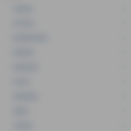
JAUNUMI
IZGLĪTĪBA
NODARBINĀTĪBA
PASĀKUMI
PAŠVALDĪBA
PILSĒTA
SABIEDRĪBA
ĢIMENE
JAUNIEŠI