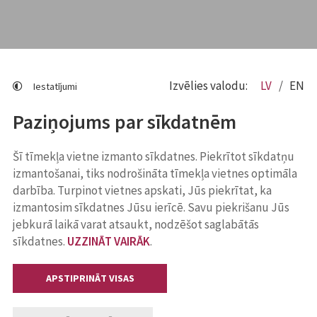
Izvēlies valodu:
LV
EN
Iestatījumi
Paziņojums par sīkdatnēm
Šī tīmekļa vietne izmanto sīkdatnes. Piekrītot sīkdatņu
izmantošanai, tiks nodrošināta tīmekļa vietnes optimāla
darbība. Turpinot vietnes apskati, Jūs piekrītat, ka
izmantosim sīkdatnes Jūsu ierīcē. Savu piekrišanu Jūs
jebkurā laikā varat atsaukt, nodzēšot saglabātās
sīkdatnes.
UZZINĀT VAIRĀK
.
APSTIPRINĀT VISAS