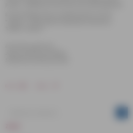
pretēji – spēlētāji, kas nāca laukumā, pastiprināja spēli.
8. februārī Rīgas Skonto manēžā pulksten 13.15 FK
“Jelgava’’ uzsāks spēli pret Igaunijas čempioniem
Tallinas ‘’Infonet’’.
Informācija sagatavota
Jelgavas pilsētas pašvaldības
Sabiedrisko attiecību pārvaldē
Drukāt
Dalīties
ZIŅAS