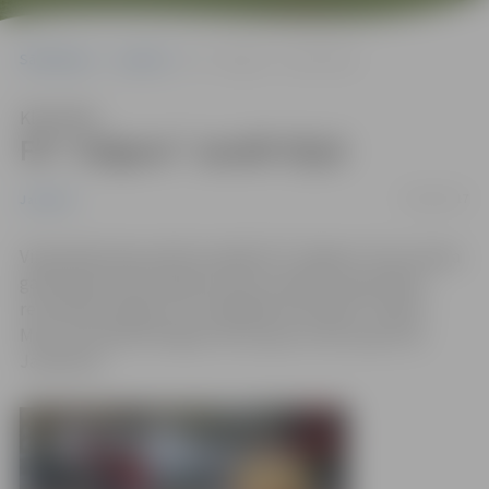
Sākumlapa
Jaunumi
FK ‘’Jelgava’’ zaudē Viļņā
Klausīties
FK ‘’Jelgava’’ zaudē Viļņā
06/02/2017
Jaunumi
Viļņā pārbaudes spēli aizvadījis FK “Jelgava”, kas turpina
gatavošanos 2017. gada sezonai. Vairāku rupju kļūdu
rezultātā mūsējie ar 3:1 piekāpās komandai ‘’Trakai’’.
Mūsu komandā vienīgos vārtus guva uzbrucējs Artis
Jaudzems.