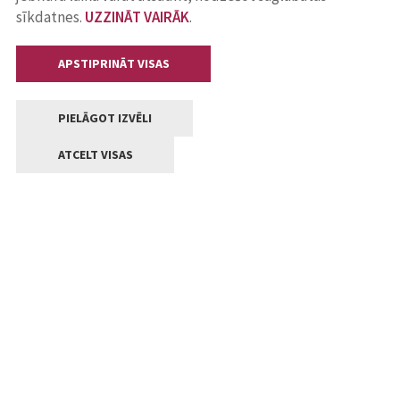
sīkdatnes.
UZZINĀT VAIRĀK
.
APSTIPRINĀT VISAS
PIELĀGOT IZVĒLI
ATCELT VISAS
Kontakti
Jelgavas valstpilsētas pašvaldība
Lielā iela 11, Jelgava, LV-3001