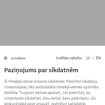
Izvēlies valodu:
LV
EN
Iestatījumi
Paziņojums par sīkdatnēm
Šī tīmekļa vietne izmanto sīkdatnes. Piekrītot sīkdatņu
izmantošanai, tiks nodrošināta tīmekļa vietnes optimāla
darbība. Turpinot vietnes apskati, Jūs piekrītat, ka
izmantosim sīkdatnes Jūsu ierīcē. Savu piekrišanu Jūs
jebkurā laikā varat atsaukt, nodzēšot saglabātās