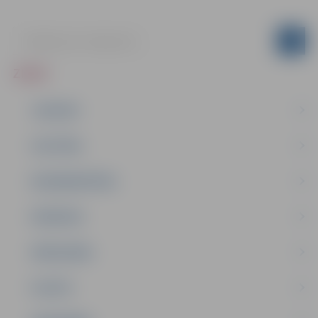
ZIŅAS
JAUNUMI
IZGLĪTĪBA
NODARBINĀTĪBA
PASĀKUMI
PAŠVALDĪBA
PILSĒTA