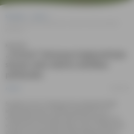
Sākumlapa
Jaunumi
„Fortum” biomasas koģenerācijas stacija veiks iekārtu darbības
pārbaudes
Klausīties
„Fortum” biomasas koģenerācijas
stacija veiks iekārtu darbības
pārbaudes
09/01/2014
Jaunumi
Šonedēļ „Fortum” sāka gatavoties nākamajā nedēļā
ieplānotajām iekārtu darbības pārbaudēm, kuru
veikšanai bija nepieciešama liekā tvaika izpūšana caur
ventilatoriem, kas radīja īslaicīgu troksni. Līdzīga tvaika
izpūšana, kas nepieciešama cikla pabeigšanai un būs