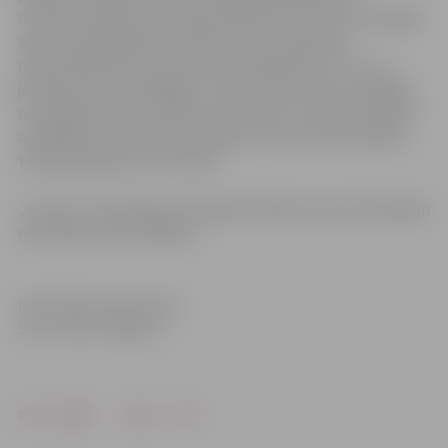
maksimālo jaudu, jo nepieciešamība pēc siltumenerģijas
apkures vajadzībām ir neliela, kā rezultātā pie
maksimālās jaudas rodas tvaika pārpalikums, kuru ir
jāizvada caur dzesētājiem un kas rada troksni. Strādājot
normālā darbības režīmā ar slodzi, kas ir atbilstoša laika
apstākļiem un nepieciešamajai siltuma slodzei pilsētā,
tvaika pārpalikums nerodas.
„Fortum” atvainojas par sagatavošanās procesā radītajām
neērtībām iedzīvotājiem.
Informācija sagatavota
SIA “Fortum Jelgava”
Drukāt
Dalīties