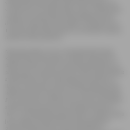
veikšanai bija nepieciešama liekā tvaika izpūšana caur
ventilatoriem, kas radīja īslaicīgu troksni. Līdzīga tvaika
izpūšana, kas nepieciešama cikla pabeigšanai un būs
dzirdama tuvējo māju iedzīvotājiem, ir paredzēta 9. vai
10. janvāra vēlā vakarā apmēram uz 10 minūtēm, laikā no
pulksten 24 līdz pulksten 2.
Nākamajā nedēļā „Fortum” veiks plānotās biomasas
koģenerācijas stacijas iekārtu darbības pārbaudes. Šo
pārbaužu mērķis ir saistīts ar garantijas pārbaudēm, lai
pārliecinātos, ka iekārtas pēc sešu mēnešu ilgas darbības
strādā atbilstoši visiem tehniskajiem parametriem un
līguma nosacījumiem. Iekārtu darbības pārbaudes tika
ieplānotas janvāra mēneša vidū, jo tradicionāli šajā laikā
ārā ir auksts laiks un pilsētas siltuma slodze, jeb pilsētas
apsildei nepieciešamais siltumenerģijas daudzums, ir
liels, un attiecīgi koģenerācijas stacija var strādāt ar pilnu
jaudu. Šogad netradicionāli siltie laika apstākļi nav
piemēroti koģenerācijas stacijas darbināšanai ar