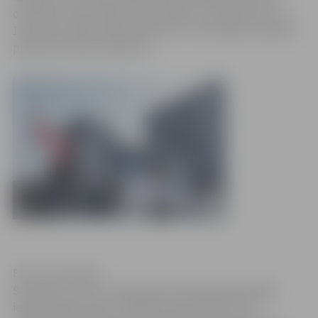
dzirdama tuvējo māju iedzīvotājiem, ir paredzēta 9. vai
10. janvāra vēlā vakarā apmēram uz 10 minūtēm, laikā no
pulksten 24 līdz pulksten 2.
Foto: Ivars Veiliņš
Šonedēļ „Fortum” sāka gatavoties nākamajā nedēļā
ieplānotajām iekārtu darbības pārbaudēm, kuru