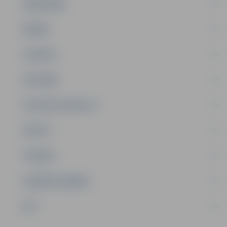
SABIEDRĪBA
ĢIMENE
JAUNIEŠI
SATIKSME
SOCIĀLAIS ATBALSTS
SPORTS
TŪRISMS
UZŅĒMĒJDARBĪBA
NVO