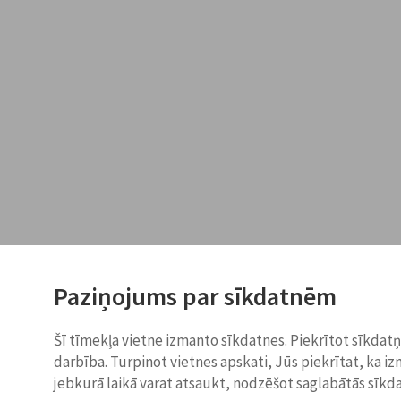
Paziņojums par sīkdatnēm
Šī tīmekļa vietne izmanto sīkdatnes. Piekrītot sīkdat
darbība. Turpinot vietnes apskati, Jūs piekrītat, ka i
jebkurā laikā varat atsaukt, nodzēšot saglabātās sīkd