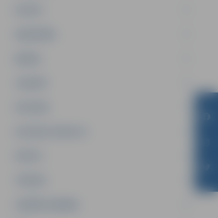
PILSĒTA
SABIEDRĪBA
ĢIMENE
JAUNIEŠI
SATIKSME
SOCIĀLAIS ATBALSTS
SPORTS
TŪRISMS
UZŅĒMĒJDARBĪBA