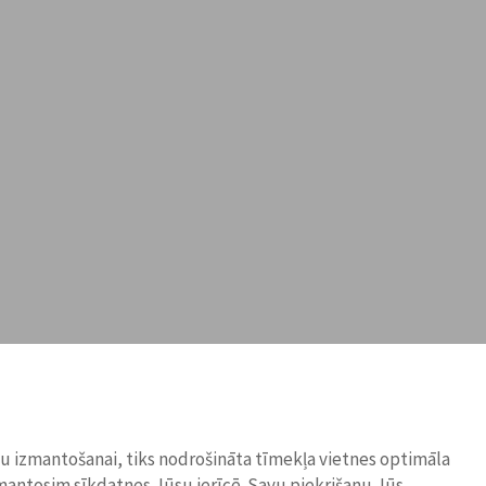
ņu izmantošanai, tiks nodrošināta tīmekļa vietnes optimāla
zmantosim sīkdatnes Jūsu ierīcē. Savu piekrišanu Jūs