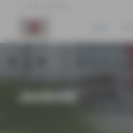
19.9 °C, 5.1 m/s, 67.4 %
JAUNUMI
PILSĒ
JAUNUMI