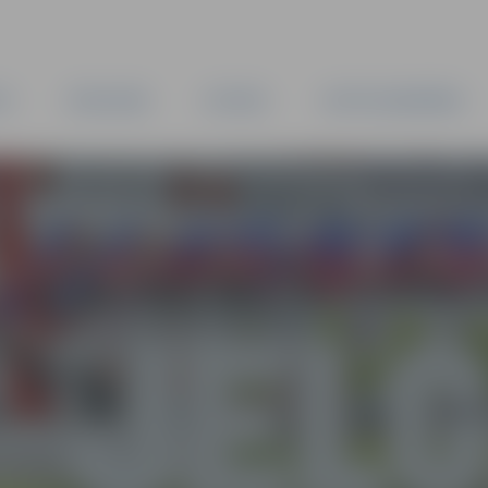
TA
PAŠVALDĪBA
IESTĀDES
KAPITĀLSABIEDRĪBAS