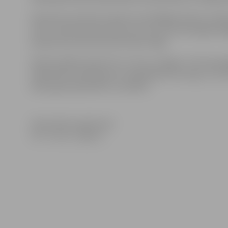
Galvenais nosacījums apkures pieslēgšanai ēkai ir pār
Līdz 6. oktobra rītam lēmumus par siltumenerģijas pi
pieņēmušas 195 daudzdzīvokļu mājas.
Šobrīd spēkā esošais SIA „Fortum Jelgava” siltumenerģi
Sabiedrisko pakalpojumu regulēšanas komisija, ir 61.
2013. gada septembrī un oktobrī.
Informācija sagatavota
SIA “Fortum Jelgava”