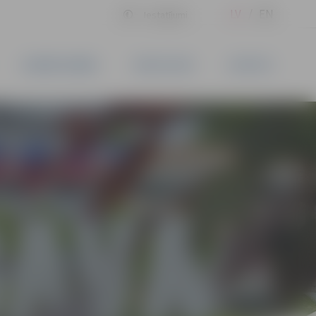
LV
EN
Iestatījumi
UZŅĒMĒJDARBĪBA
PAKALPOJUMI
KONTAKTI