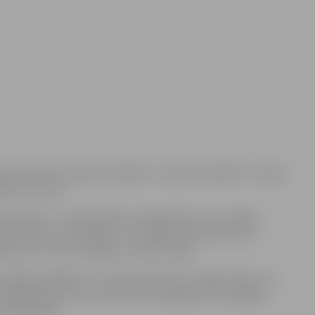
lēgta sešām dzīvojamām mājām un sešām iestādēm, tostarp
rūpes centram.
inījusies – iedzīvotājiem ir jāgriežas pie sava mājas
nizē apkures pieslēgšanu. Juridiskajiem klientiem ar
ežas SIA „Fortum Jelgava” Klientu daļā.
erģijas piegādes un lietošanas līgumu pārjaunošanu un
iekšējā apkures sezonā, siltumenerģija tiks pieslēgta
ārvaldnieka.