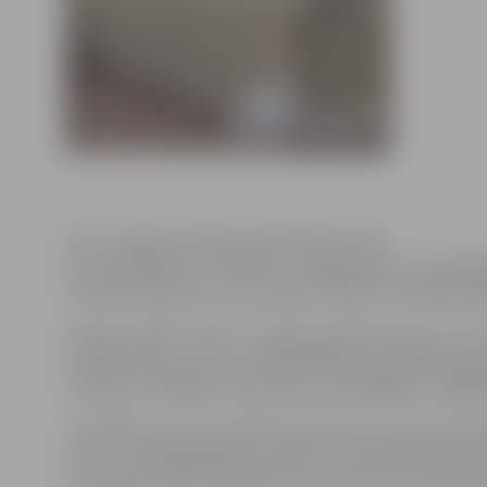
Foto: Jelgavas pilsētas pašvaldības arhīvs
Līdz pirmdienai, 6. oktobrim, Jelgavā apkure ir pies
trīs bērnudārziem, vienai skolai un Bērnu sociālās ap
Kārtība, kādā “Fortum” Jelgavā pieslēdz apkuri, nav ma
vecākā vai pie sava nama pārvaldnieka, kas tālāk orga
rakstisku iesniegumu par apkures pieslēgšanu ir jāgri
Tām ēkām, kuras ir pieņēmušas lēmumus par siltumen
kuras ir norēķinājušās par saņemto siltumenerģiju iepr
nekavējoties pēc pieprasījuma saņemšanas no mājas p