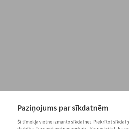
Paziņojums par sīkdatnēm
Šī tīmekļa vietne izmanto sīkdatnes. Piekrītot sīkdat
darbība. Turpinot vietnes apskati, Jūs piekrītat, ka i