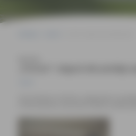
Sākumlapa
Jaunumi
„Fortum” Jelgavā sāk pieslēgt apkuri
Klausīties
„Fortum” Jelgavā sāk pieslēgt a
Jaunumi
Līdz pirmdienai, 6. oktobrim, Jelgavā apkure ir pies
trīs bērnudārziem, vienai skolai un Bērnu sociālās ap