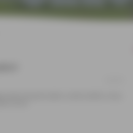
pkuri
06/10/2014
lēgta sešām dzīvojamām mājām un sešām iestādēm, tostarp
rūpes centram.