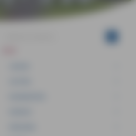
ZIŅAS
JAUNUMI
IZGLĪTĪBA
NODARBINĀTĪBA
PASĀKUMI
PAŠVALDĪBA