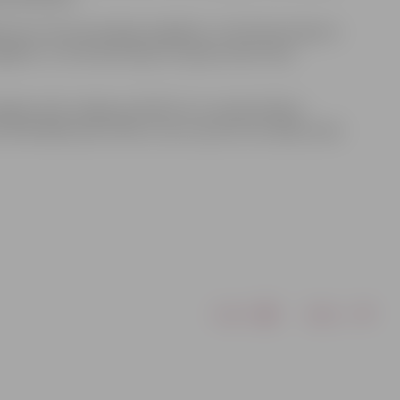
jaunots siltumenerģijas piegādes un lietošanas līgums.
egādes un lietošanas līgumu pārjaunošanu bija
jas tarifs Jelgavas pilsētā, kuru apstiprinājusi
33 EUR/MWh (bez PVN) un tas ir par 8,3 % zemāks nekā
Drukāt
Dalīties