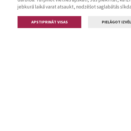
jebkurā laikā varat atsaukt, nodzēšot saglabātās sīkd
APSTIPRINĀT VISAS
PIELĀGOT IZVĒL
Kontakti
Jelgavas valstp
Lielā iela 11
+371 630055
pasts@jelga