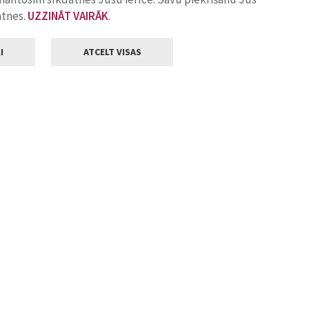
atnes.
UZZINĀT VAIRĀK
.
I
ATCELT VISAS
Klientu apkalpošana
ilsētas pašvaldība
Darba laiks
, Jelgava, LV-3001
Pirmdienās
8.00 - 18.00
Otrdienās
8.00 - 17.00
22
Trešdienās
8.00 - 17.00
va.lv
Ceturtdienās
8.00 - 17.00
Piektdienās
8.00 - 14.30