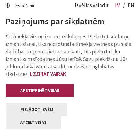
Izvēlies valodu:
LV
EN
Iestatījumi
Paziņojums par sīkdatnēm
Šī tīmekļa vietne izmanto sīkdatnes. Piekrītot sīkdatņu
izmantošanai, tiks nodrošināta tīmekļa vietnes optimāla
darbība. Turpinot vietnes apskati, Jūs piekrītat, ka
izmantosim sīkdatnes Jūsu ierīcē. Savu piekrišanu Jūs
jebkurā laikā varat atsaukt, nodzēšot saglabātās
sīkdatnes.
UZZINĀT VAIRĀK
.
APSTIPRINĀT VISAS
PIELĀGOT IZVĒLI
ATCELT VISAS