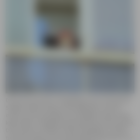
Dzintra par sevi saka: “Fotogrāfēšana man ir kā sēņošana.
Staigāt, meklēt, ievākt un tad mājās šķirot, kaut ko
izmest, kaut ko apstrādāt, bet vērtīgāko izmantot tādu
kāds ievākts. Fotogrāfija manā skatījumā ir kā maza dzīve.
Dzīve sastāv no mirkļiem. Manās fotogrāfijās var redzēt
tos dzīves mirkļus, kas man pašai šķituši interesanti un ar