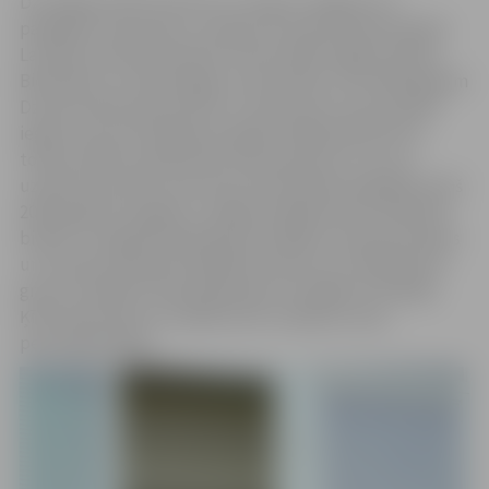
Dz.Žvagiņa (1971) dzimusi un augusi Jelgavā, kur
pabeigusi vidusskolu un ieguvusi meža inženiera grādu
Latvijas Lauksaimniecības universitātē (tagad Latvijas
Biozinātņu un tehnoloģiju universitāte). Līdz 2005. gadam
Dzintras darbs bija saistīts ar meža nozari, bet paralēli
iegūts arī jurista bakalaura grāds. 2005. gadā Dzintra
tomēr nolēma vairāk laika veltīt ģimenei, un šo var
uzskatīt par brīdi, kad viņas dzīvē ienāk fotogrāfija. Kopš
2018. gada Dz.Žvagiņa ir Jelgavas Mākslinieku biedrības
biedre. Fotogrāfe piedalījusies dažādos starptautiskajos
un Latvijas mēroga fotogrāfiju konkursos. Piedalījusies
grupu izstādēs Latvijā, Igaunijā, Portugālē, Rumānijā,
Ķīnā, Vjetnamā un Izraēlā, kā arī veidojusi savas
personālizstādes.