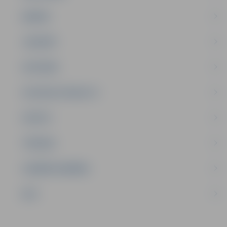
ĢIMENE
JAUNIEŠI
SATIKSME
SOCIĀLAIS ATBALSTS
SPORTS
TŪRISMS
UZŅĒMĒJDARBĪBA
NVO