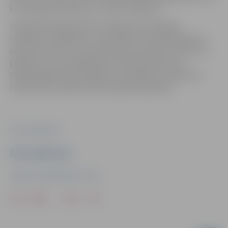
kuriem gribas dalīties ar citiem cilvēkiem.”
Izstādi Skolotāju ielā 8 var aplūkot pirmdienās,
otrdienās, trešdienās, ceturtdienās un piektdienās no
pulksten 9 līdz 19 un sestdienās no pulksten 10 līdz 15,
piesakot savu apmeklējumu pie ēkas dežuranta.
Sabiedriskajā centrā piebilst, ka pasākumu laikā, kas
notiek zālē, izstāde nebūs pieejama apskatei.
Foto: publicitātes
Ziņu sagatavoja
Jelgavas Sabiedriskais centrs
Drukāt
Dalīties