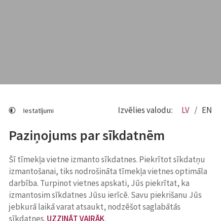
Izvēlies valodu:
LV
EN
Iestatījumi
Paziņojums par sīkdatnēm
Šī tīmekļa vietne izmanto sīkdatnes. Piekrītot sīkdatņu
izmantošanai, tiks nodrošināta tīmekļa vietnes optimāla
darbība. Turpinot vietnes apskati, Jūs piekrītat, ka
izmantosim sīkdatnes Jūsu ierīcē. Savu piekrišanu Jūs
jebkurā laikā varat atsaukt, nodzēšot saglabātās
sīkdatnes.
UZZINĀT VAIRĀK
.