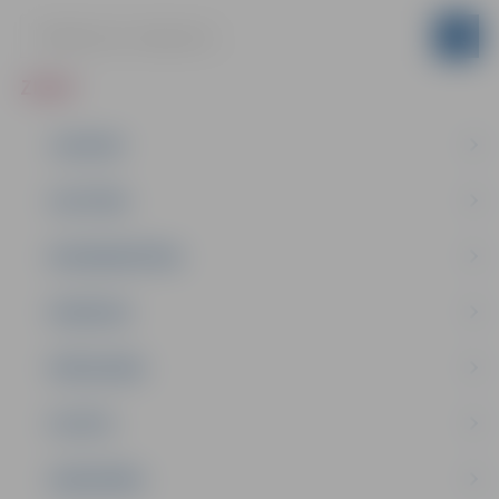
ZIŅAS
JAUNUMI
IZGLĪTĪBA
NODARBINĀTĪBA
PASĀKUMI
PAŠVALDĪBA
PILSĒTA
SABIEDRĪBA