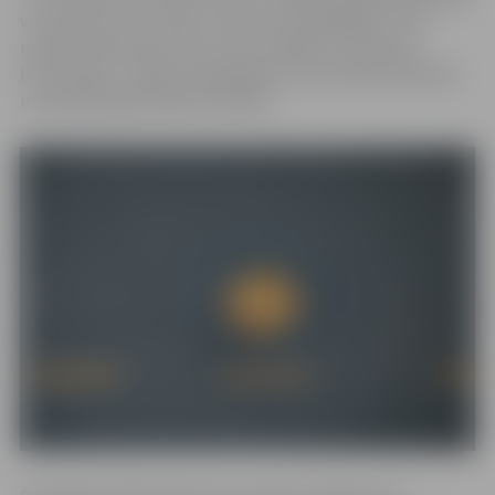
var saskatīt savu stāstu. Viena no fotogrāfijām, kurā
redzama Vjetnamas iela ar ielu līnijām un dzeltenu
lietussargu, ir ieguvusi godalgu foto festivālos Meksikā
un Apvienotajos Arābu Emirātos.