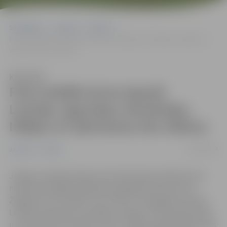
Sākumlapa
Jaunumi
Pilsēta
Foto izstādē aicina iepazīt Latvijas, Igaunijas, Rumānijas, Itālijas un
Vjetnamas ielu stāstus
Klausīties
Foto izstādē aicina iepazīt
Latvijas, Igaunijas, Rumānijas,
Itālijas un Vjetnamas ielu stāstus
16/08/2024
Jaunumi
Pilsēta
Jelgavas Sabiedriskajā centrā Skolotāju ielā 8 līdz pat
novembra beigām apskatāma jelgavnieces Dzintras
Žvagiņas foto izstāde “Ielu stāsti”. Fotogrāfijas tapušas
Latvijas, Igaunijas, Rumānijas, Itālijas un Vjetnamas ielās
un, pēc autores domām, katrs izstādes apmeklētājs tajās