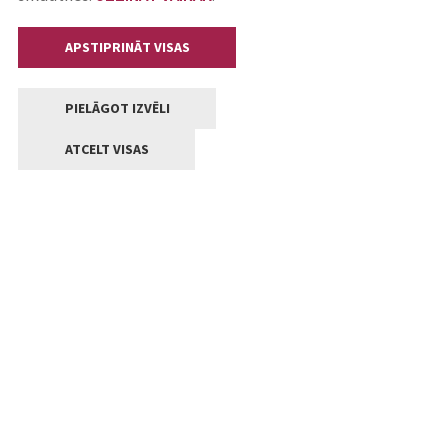
APSTIPRINĀT VISAS
PIELĀGOT IZVĒLI
ATCELT VISAS
Kontakti
Jelgavas valstpilsētas pašvaldība
Lielā iela 11, Jelgava, LV-3001
+371 63005522