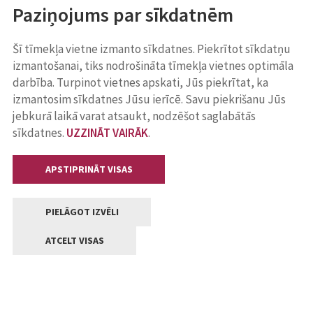
Paziņojums par sīkdatnēm
Šī tīmekļa vietne izmanto sīkdatnes. Piekrītot sīkdatņu
izmantošanai, tiks nodrošināta tīmekļa vietnes optimāla
darbība. Turpinot vietnes apskati, Jūs piekrītat, ka
izmantosim sīkdatnes Jūsu ierīcē. Savu piekrišanu Jūs
jebkurā laikā varat atsaukt, nodzēšot saglabātās
sīkdatnes.
UZZINĀT VAIRĀK
.
APSTIPRINĀT VISAS
PIELĀGOT IZVĒLI
ATCELT VISAS