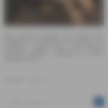
Bildes publicēsim bibliotēkas lapā sociālajos tīklos
(draugiem.lv un facebook.com). No 30.oktobra līdz
3.novembrim sociālajos tīklos notiks balsošana.
6.novembrī paziņosim uzvarētājus, kas saņems
pārsteiguma balvas!
Drukāt
Dalīties