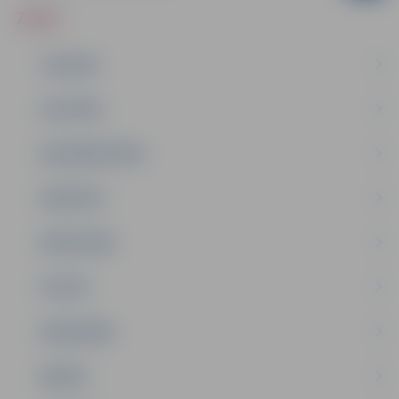
ZIŅAS
JAUNUMI
IZGLĪTĪBA
NODARBINĀTĪBA
PASĀKUMI
PAŠVALDĪBA
PILSĒTA
SABIEDRĪBA
ĢIMENE