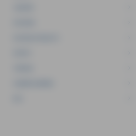
JAUNIEŠI
SATIKSME
SOCIĀLAIS ATBALSTS
SPORTS
TŪRISMS
UZŅĒMĒJDARBĪBA
NVO