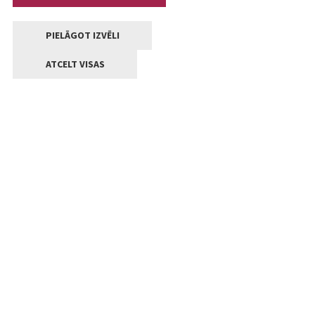
PIELĀGOT IZVĒLI
ATCELT VISAS
Kontakti
Jelgavas valstpilsētas pašvaldība
Lielā iela 11, Jelgava, LV-3001
+371 63005522
pasts@jelgava.lv