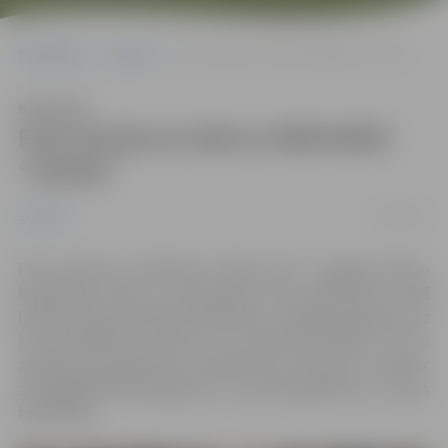
Sākumlapa
Jaunumi
Foto konkurss bērnu bibliotēkā “Zinītis”
Klausīties
Foto konkurss bērnu bibliotēkā
“Zinītis”
13/10/2017
Jaunumi
Foto konkurss skolēniem “Book Face” Jelgavas bērnu
bibliotēkā notiks no 16.oktobra līdz 28.oktobrim. Šajā
laikā aicinām apmeklēt bibliotēku, izvēlēties grāmatu aiz
kuras paslēpties, izlasīt to un, tad iesūtīt bildes ar mazu
aprakstu par grāmatu vai ieteikumu to izlasīt uz e-pastu:
zinitis@biblioteka.jelgava.lv vai nofotografēties uz vietas
bibliotēkā.