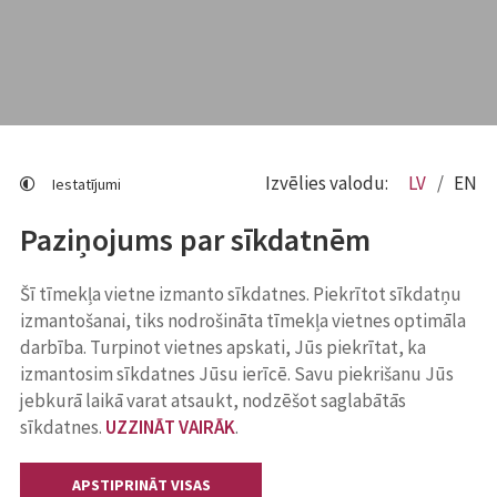
Izvēlies valodu:
LV
EN
Iestatījumi
Paziņojums par sīkdatnēm
Šī tīmekļa vietne izmanto sīkdatnes. Piekrītot sīkdatņu
izmantošanai, tiks nodrošināta tīmekļa vietnes optimāla
darbība. Turpinot vietnes apskati, Jūs piekrītat, ka
izmantosim sīkdatnes Jūsu ierīcē. Savu piekrišanu Jūs
jebkurā laikā varat atsaukt, nodzēšot saglabātās
sīkdatnes.
UZZINĀT VAIRĀK
.
APSTIPRINĀT VISAS