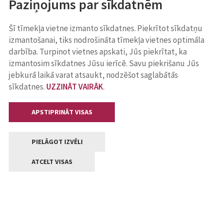
Paziņojums par sīkdatnēm
Šī tīmekļa vietne izmanto sīkdatnes. Piekrītot sīkdatņu
izmantošanai, tiks nodrošināta tīmekļa vietnes optimāla
darbība. Turpinot vietnes apskati, Jūs piekrītat, ka
izmantosim sīkdatnes Jūsu ierīcē. Savu piekrišanu Jūs
jebkurā laikā varat atsaukt, nodzēšot saglabātās
sīkdatnes.
UZZINĀT VAIRĀK
.
APSTIPRINĀT VISAS
PIELĀGOT IZVĒLI
ATCELT VISAS