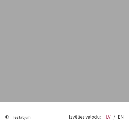
Izvēlies valodu:
LV
EN
Iestatījumi