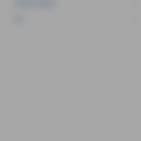
UZŅĒMĒJDARBĪBA
NVO