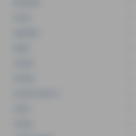
PAŠVALDĪBA
PILSĒTA
SABIEDRĪBA
ĢIMENE
JAUNIEŠI
SATIKSME
SOCIĀLAIS ATBALSTS
SPORTS
TŪRISMS