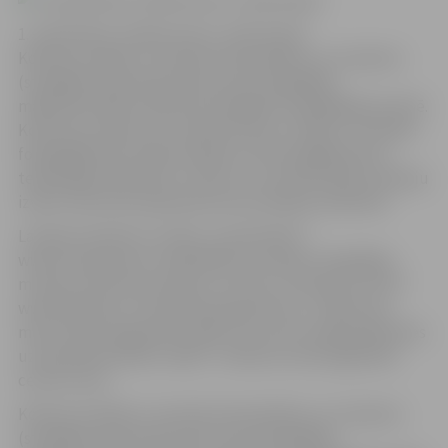
1. septembris. Attēla autors: Jānis Kupčs
Konkursa mērķis ir veicināt vidusskolēnu un studentu
(studējošo kopumā) interesi par fotogrāfijas
mākslinieciskās izteiksmes iespējām visplašākajā nozīmē.
Konkursa uzdevums ir pievērst jaunu cilvēku uzmanību
fotogrāfijai kā vizuālai valodai un tās iespējām jauno
tehnoloģiju laikmetā, un līdz ar to veicināt tādu profesiju
izvēli, kuras būs pieprasītas komunikāciju laikmetā.
Latvijas Studentu vortāls „StudentNet”
www.studentnet.lv sadarbībā ar Latvijas Fotogrāfijas
muzeju www.fotomuzejs.lv un firmu „Olympus Latvia”
www.olympus.lv izsludina fotokonkursu „Stāsts par
manu skolu/augstskolu 2007” jeb „Vai tu spēj paskatīties
uz parastām lietām citādi?”. Konkurss tiek organizēts
ceturto reizi.
Konkursa mērķis ir veicināt vidusskolēnu un studentu
(studējošo kopumā) interesi par fotogrāfijas