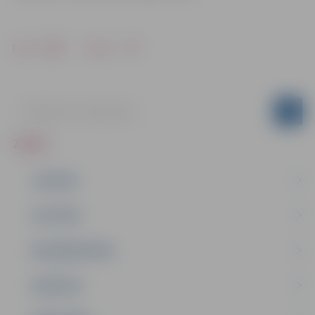
Drukāt
Dalīties
ZIŅAS
JAUNUMI
IZGLĪTĪBA
NODARBINĀTĪBA
PASĀKUMI