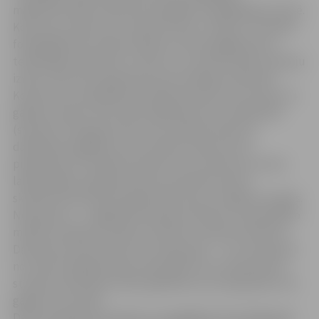
mākslinieciskās izteiksmes iespējām visplašākajā nozīmē.
Konkursa uzdevums ir pievērst jaunu cilvēku uzmanību
fotogrāfijai kā vizuālai valodai un tās iespējām jauno
tehnoloģiju laikmetā, un līdz ar to veicināt tādu profesiju
izvēli, kuras būs pieprasītas komunikāciju laikmetā.
Konkursā var piedalīties skolēni/studenti vecumā no 14
gadiem. Ņemot vērā mūža izglītības lomu sabiedrībā
(studenti mūža garumā), nav noteikta konkursa
dalībnieku galējā vecuma robeža. Konkursā var
piedalīties arī skolēni/studenti, kuri konkursa norises
laikā dažādu apstākļu dēļ nav konkrētas skolas
skolēni/imatrikulēti augstskolā vai jau ir beiguši studijas.
Nosacījums — saglabāt tematisko saistību ar apmeklēto
mācību iestādi vai mācību darbiem studiju kontekstā.
Darbi tiks vērtēti divās vecuma grupās — vecuma grupā
no 14 līdz 18 gadiem jeb vidusskolas vecuma grupā un
studentu/jauniešu/mūža izglītības vecuma grupā no 18
gadiem un vecāki.
Darbi vērtēšanai iesūtāmi vai nogādājami līdz 2007.gada