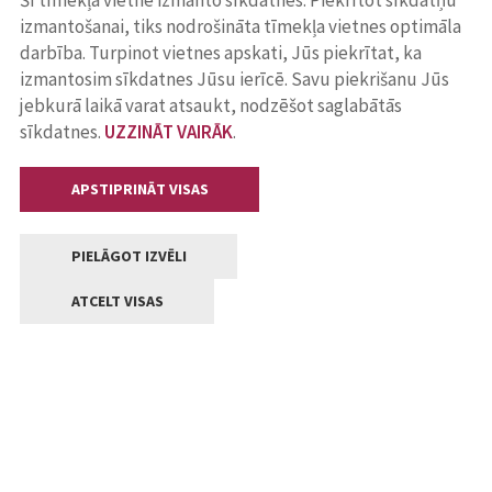
Šī tīmekļa vietne izmanto sīkdatnes. Piekrītot sīkdatņu
izmantošanai, tiks nodrošināta tīmekļa vietnes optimāla
darbība. Turpinot vietnes apskati, Jūs piekrītat, ka
izmantosim sīkdatnes Jūsu ierīcē. Savu piekrišanu Jūs
jebkurā laikā varat atsaukt, nodzēšot saglabātās
sīkdatnes.
UZZINĀT VAIRĀK
.
APSTIPRINĀT VISAS
PIELĀGOT IZVĒLI
ATCELT VISAS