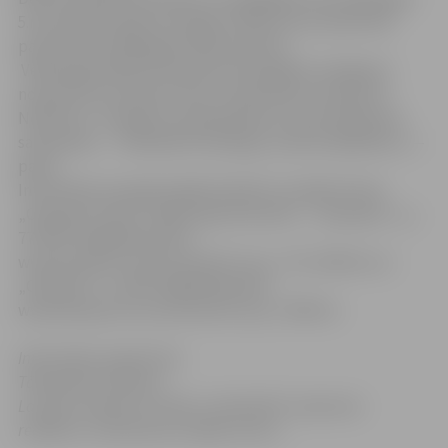
5.novembrim (pasta zīmogs). Konkursa rezultāti tiks
paziņoti līdz 2007.gada 10.decembrim.
Veiksmīga dalība fotokonkursā iespējam vienīgi pie
nosacījuma, ja konkursants ir iepazinies ar konkursa
Nolikumu. Jautājumi, paskaidrojumi, kā arī Nolikuma
saņemšana — Tālivaldis Kronbergs, mob.tel.26431251, e—
pasts:
Informāciju par galvenajām balvām var iegūt firmas
„Olympus Latvia” mājas lapā internetā — „Olympus” „µ
770 SW” digitālā kamera:
www.olympus.lv/consumer/29_mju_770_SW.htm un
„Olympus” „µ 760” digitālā kamera:
www.olympus.lv/consumer/29_mju_760.htm.
Informāciju sagatavoja
Tālivaldis Kronbergs,
Latvijas Studentu vortāla „StudentNet” galvenais
redaktors, fotokonkursa idejas autors.