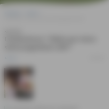
Sākumlapa
Jaunumi
Fotokonkurss “Stāsts par manu skolu/augstskolu 2007”
Klausīties
Fotokonkurss “Stāsts par manu
skolu/augstskolu 2007”
03/09/2007
Jaunumi