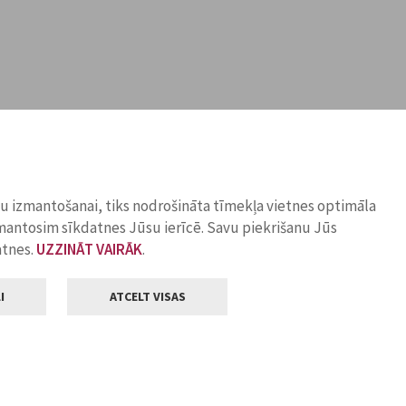
ņu izmantošanai, tiks nodrošināta tīmekļa vietnes optimāla
zmantosim sīkdatnes Jūsu ierīcē. Savu piekrišanu Jūs
atnes.
UZZINĀT VAIRĀK
.
I
ATCELT VISAS