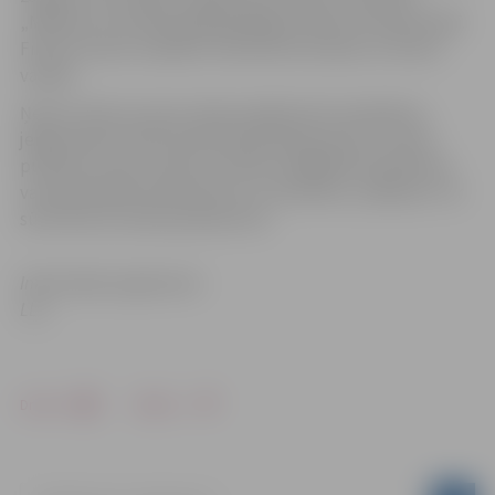
„Māmiņa”, kas 2014. gadā godalgota Kannu kinofestivālā.
Filma ir franču valodā ar subtitriem latviešu un krievu
valodā.
Ņemot vērā, ka vietu skaits pasākumā ir ierobežots,
jelgavnieki aicināti iepriekš pieteikties līdz 15. marta
pulksten 12 pa e-pastu vai tālruni 26853519. Kolektīvos
vai individuālos pieteikumus uz kinofilmu „Māmiņa” var
sūtīt līdz 16. marta pulksten 16.
Informācija sagatavota
LLU
Drukāt
Dalīties