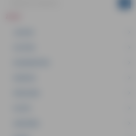
ZIŅAS
JAUNUMI
IZGLĪTĪBA
NODARBINĀTĪBA
PASĀKUMI
PAŠVALDĪBA
PILSĒTA
SABIEDRĪBA