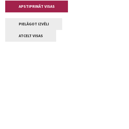
APSTIPRINĀT VISAS
PIELĀGOT IZVĒLI
ATCELT VISAS
Kontakti
Jelgavas valstpilsētas pašvaldība
Lielā iela 11, Jelgava, LV-3001
+371 63005522