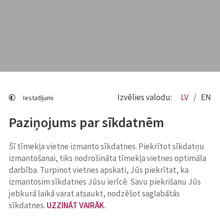
Izvēlies valodu:
LV
EN
Iestatījumi
Paziņojums par sīkdatnēm
Šī tīmekļa vietne izmanto sīkdatnes. Piekrītot sīkdatņu
izmantošanai, tiks nodrošināta tīmekļa vietnes optimāla
darbība. Turpinot vietnes apskati, Jūs piekrītat, ka
izmantosim sīkdatnes Jūsu ierīcē. Savu piekrišanu Jūs
jebkurā laikā varat atsaukt, nodzēšot saglabātās
sīkdatnes.
UZZINĀT VAIRĀK
.