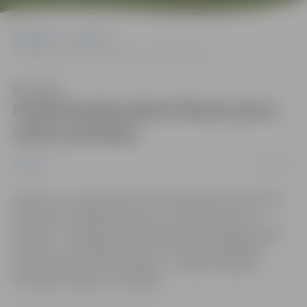
Sākumlapa
Jaunumi
Frankofonijas dienā tiksies piecu valstu pārstāvji
Klausīties
Frankofonijas dienā tiksies piecu
valstu pārstāvji
10/03/2015
Jaunumi
Otrdien, 17. martā pulksten 14.30 Jelgavas pils Sudraba
zālē notiks frankofono valstu – valstu, kurās runā
franciski, – svētki jeb Frankofonijas diena. Šogad svētku
sauklis ir „Satikšanās prieks”, jo Frankofonijas dienā
satiksies piecu valstu pārstāvji – Latvijas, Kanādas,
Francijas, Krievijas un Japānas.