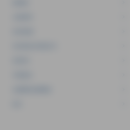
ĢIMENE
JAUNIEŠI
SATIKSME
SOCIĀLAIS ATBALSTS
SPORTS
TŪRISMS
UZŅĒMĒJDARBĪBA
NVO