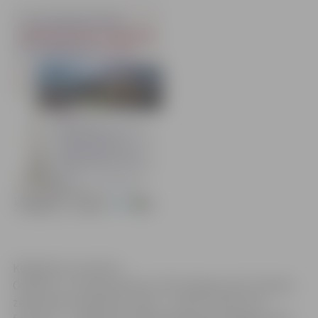
Klikšķināt, lai atvērtu
Otrdien, 17. martā pulksten 14.30 Jelgavas pils Sudraba
zālē notiks frankofono valstu – valstu, kurās runā