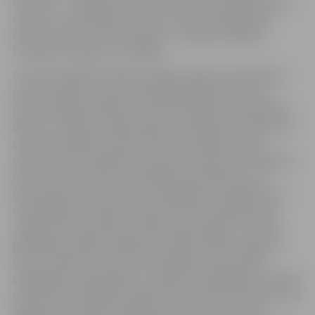
franciski, – svētki jeb Frankofonijas diena. Šogad svētku
sauklis ir „Satikšanās prieks”, jo Frankofonijas dienā
satiksies piecu valstu pārstāvji – Latvijas, Kanādas,
Francijas, Krievijas un Japānas.
Franču fotogrāfs Stefans Sudjērs dalīsies savās izjūtās
par piedzīvoto Latvijā, kad pagājušā gada ziemā un
pavasarī kājām mēroja ceļu cauri Latvijai, lai iemūžinātu
dabu un cilvēkus. Tāpat pasākuma laikā tiks stāstīts par
studiju iespējām Francijā, pēc prezentācijas sekos
viktorīna, un zinošākie viesi saņems balvas. Bet Jelgavas
Amatu vidusskolas pasniedzēja Gunta Briede visus
iepazīstinās ar franču maizi, piedāvājot to degustēt. Ar
muzikālajiem priekšnesumiem franču valodā priecēs
Jelgavas 6. vidusskolas, Spīdolas ģimnāzijas un Valsts
ģimnāzijas skolēni. Pasākums notiks latviešu, angļu un
franču valodā. Pulksten 16.30 Kanādas vēstniecība
sadarbībā ar kinoprojektu „Spektrs” piedāvā bez maksas
noskatīties kanādiešu režijas brīnumbērna K.Dolana, kurš
25 gadu vecumā jau radījis piecas filmas, kinofilmu