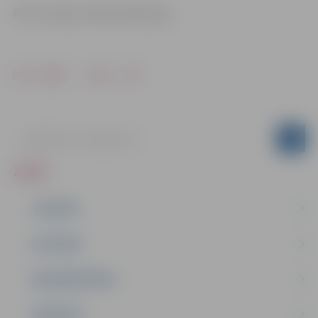
Foto: Latvijas Futbola federācija
Drukāt
Dalīties
ZIŅAS
JAUNUMI
IZGLĪTĪBA
NODARBINĀTĪBA
PASĀKUMI