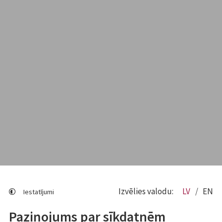
Izvēlies valodu:
LV
EN
Iestatījumi
Paziņojums par sīkdatnēm