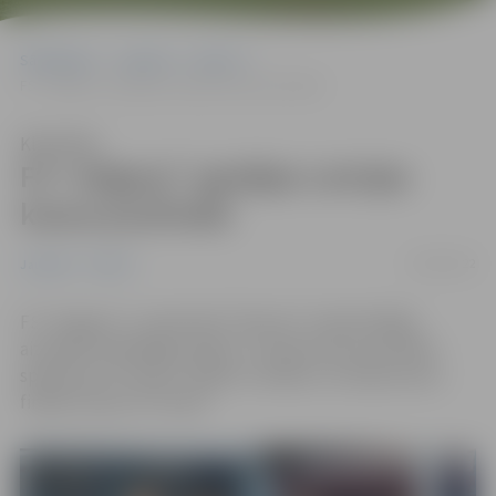
Sākumlapa
Jaunumi
Sports
FS “Jelgava” apstājas Latvijas kausa pusfinālā
Klausīties
FS “Jelgava” apstājas Latvijas
kausa pusfinālā
02/09/2022
Jaunumi
Sports
FS “Jelgava” 1. septembrī “Skonto” stadionā Rīgā
aizvadīja “Atbildīgas spēles” Latvijas kausa pusfināla
spēli pret FK “Auda”. Spēlē uzvarēja un Latvijas kausa
finālā cīnīsies FK “Auda”.