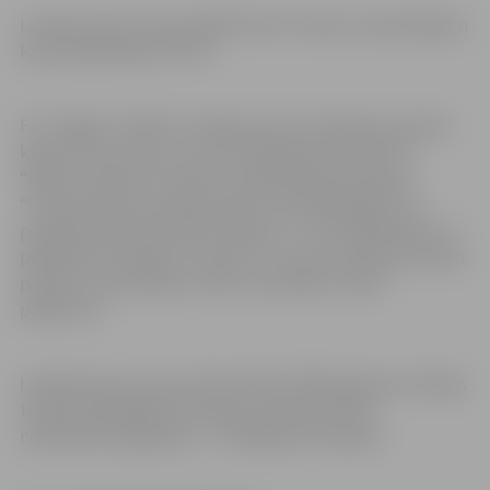
Latvijas kausa izcīņas finālā “Auda” tiksies ar pašreizējiem
kausa īpašniekiem “RFS”.
FS “Jelgava” dalību Latvijas kausa izcīņā sāka ar pirmās
kārtas otro posmu: tur ar 8:1 pārspēta komanda FK
“Beitar”,”play-off” kārtā ar 11:0 pārspēta komanda
“Futbola Parks Academy/LSPA”, astotdaļfinālā ar 2:1
pārspēta komanda JDFS “Alberts”, ceturtdaļfinālā ar 2:1
pārspēta komanda FK “Metta”. Cīņu par trofeju komanda
pārtrauca pusfinālā, atzīstot komandas “Auda”
pārākumu.
Latvijas kausa izcīņas vēsturē kopš 1936. gada pie trofejas
tikušas 38 dažādas komandas, bet kopš valsts
neatkarības atgūšanas – 12 dažādas komandas.