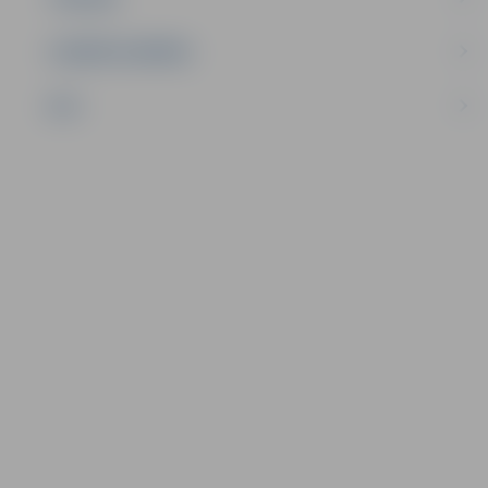
UZŅĒMĒJDARBĪBA
NVO