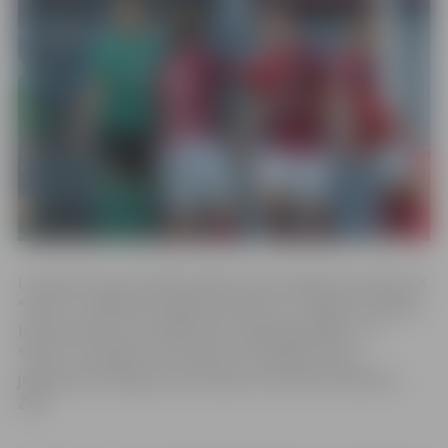
Latvijas kausa pusfināla spēlē starp Virslīgas komandu FK
“Auda” un Nākotnes līgas komandu FS “Jelgava” pārāka
bija komanda, kas spēlē valsts augstākajā līgā – FK
“Auda” uzvarēja ar rezultātu 6:1. Vienīgos vārtus
jelgavnieku labā guva komandas uzbrucējs Vladislavs
Žihs.