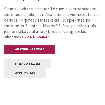
Šī tīmekļa vietne izmanto sīkdatnes. Piekrītot sīkdatņu
izmantošanai, tiks nodrošināta tīmekļa vietnes optimāla
darbība. Turpinot vietnes apskati, Jūs piekrītat, ka
izmantosim sīkdatnes Jūsu ierīcē. Savu piekrišanu Jūs
jebkurā laikā varat atsaukt, nodzēšot saglabātās
sīkdatnes.
UZZINĀT VAIRĀK
.
APSTIPRINĀT VISAS
PIELĀGOT IZVĒLI
ATCELT VISAS