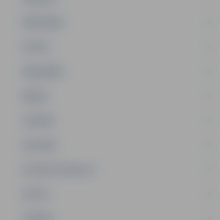
PAŠVALDĪBA
PILSĒTA
SABIEDRĪBA
ĢIMENE
JAUNIEŠI
SATIKSME
SOCIĀLAIS ATBALSTS
SPORTS
TŪRISMS