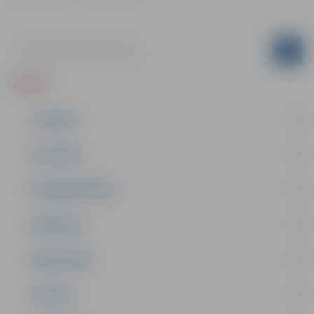
ZIŅAS
JAUNUMI
IZGLĪTĪBA
NODARBINĀTĪBA
PASĀKUMI
PAŠVALDĪBA
PILSĒTA