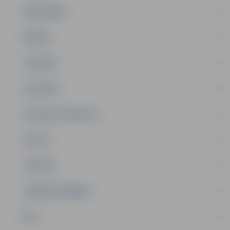
SABIEDRĪBA
ĢIMENE
JAUNIEŠI
SATIKSME
SOCIĀLAIS ATBALSTS
SPORTS
TŪRISMS
UZŅĒMĒJDARBĪBA
NVO