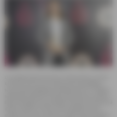
Uzvarētājas balsojumā noteica Latvijas izlašu un turnīru
komandu treneri, kuri izvirzīja arī pa vienai labākajai
savas vienības spēlētājai aizvadītajā sezonā. FS “Jelgava”
spēlētāja Elza Renāte Strazdiņa tika atzīta par sieviešu 1.
līgas aizvadītājas sezonas labāko vārtsardzi. Viņa laukumā
devās 13 spēlēs un četrās no tām nospēlēja “sausā”,
atstājot savus vārtus neskartus. Tāpat viņa pati izcēlās ar