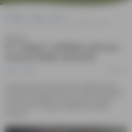
Sākumlapa
Jaunumi
Sports
FS “Jelgava” spēlētāju atzīst par sezonas labāko vārtsardzi
Klausīties
FS “Jelgava” spēlētāju atzīst par
sezonas labāko vārtsardzi
28/11/2022
Jaunumi
Sports
Aizvadīts sieviešu futbola sezonas noslēguma vakars,
kurā nosauktas labākās pozīciju un komandu spēlētājas
Sieviešu futbola līgā un Sieviešu futbola 1. līgā. Pie
balvas tika arī FS
“
Jelgava
“
spēlētāja Elza Renāte
Strazdiņa.