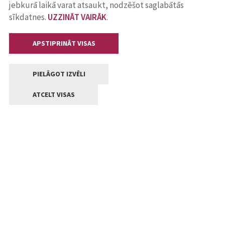
jebkurā laikā varat atsaukt, nodzēšot saglabātās
sīkdatnes.
UZZINĀT VAIRĀK
.
APSTIPRINĀT VISAS
PIELĀGOT IZVĒLI
ATCELT VISAS
Kontakti
Jelgavas valstpilsētas pašvaldība