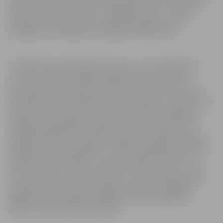
pieciem vārtu guvumiem. Jāatgādina, ka FS “Jelgava”
Latvijas sieviešu futbola 1. līgas 2022. gada sezonu
noslēdza 4. vietā desmit komandu konkurencē.
“Tiešām liels prieks iegūt šo balvu, jo šis noteikti bija
viens no maniem mērķiem šogad. Šī sezona bija ļoti
aizraujoša un pieredzes pilna ne tikai man, bet arī visai
komandai. Vēlos pateikties savai komandai, treneriem un
ģimenei, jo bez viņiem šis noteikti nebūtu iespējams,”
Jelgavas pašvaldības iestādei “Sporta servisa centrs”
norāda futboliste. Savukārt sieviešu komandas treneris
Aleksejs Osipovs papildina: “Gribētu papildināt, ka Elzas
Renātes balva noteikti ir visas komandas nopelns! Un
man ir prieks, ka tiek novērtēts arī treneru darbs, tāpēc
jo īpašs paldies mūsu vārtsargu treneriem Sergejam
Diguļovam un Andrejam Adamovičam par ieguldīto
darbu Elzas Renātes attīstībā.”