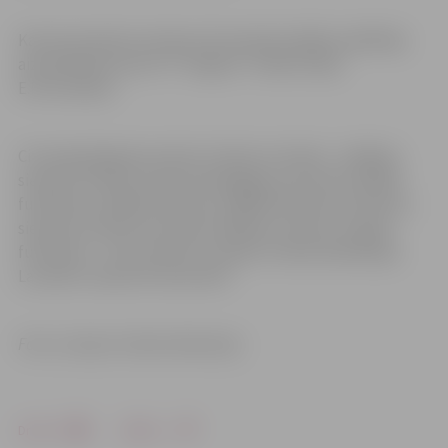
Katra komanda izvirzīja arī komandas labāko spēlētāju
aizvadītajā sezonā. FS “Jelgava” rindās tā bija
E.R.Strazdiņa.
Citi aizejošā gada sieviešu futbola izcilnieki – labākais
sieviešu futbola treneris/pedagogs, jaunatnes labākā
futboliste, labākā tiesnese, labākā tiesneses asistente,
sieviešu futbola sacensību labākais treneris un gada
futboliste – tiks nosaukti Latvijas Futbola federācijas
Laureātu vakarā 16. decembrī.
Foto: Latvijas Futbola federācija
Drukāt
Dalīties