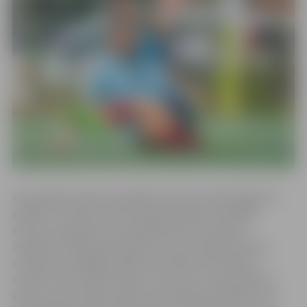
Komandām izdevās nospēlēt astoņas no plānotajām 11
spēlēm. “Protams, žēl, ka atkal nesanāca nospēlēt
sezonu līdz galam, bet diemžēl mēs to nevaram
ietekmēt. Kopumā aizvadīto sezonu vērtēju pozitīvi,
meitenes nospēlēja stabili, bez lieliem kritumiem,
izņemot vienu spēli. Prieks ir arī par to, ka komanda ar
katru sezonu spēj uzlabot savas spēles kvalitātes, kas