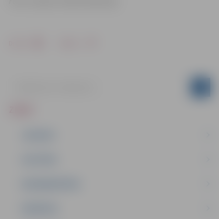
Foto: Latvijas Futbola federācija
Drukāt
Dalīties
ZIŅAS
JAUNUMI
IZGLĪTĪBA
NODARBINĀTĪBA
PASĀKUMI