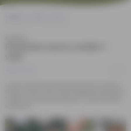
Sākumlapa
Jaunumi
Sports
Futbolistes sezonu noslēdz 7. vietā
Klausīties
Futbolistes sezonu noslēdz 7.
vietā
15/10/2021
Jaunumi
Sports
Latvijas Futbola federācijai pieņemot lēmumu apturēt
Sieviešu futbola 1. līgu, sezona noslēgusies komandai FK
“Jelgava”, kas šosezon ierindojusies 7. vietā 12 komandu
konkurencē.