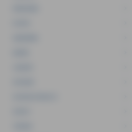
PAŠVALDĪBA
PILSĒTA
SABIEDRĪBA
ĢIMENE
JAUNIEŠI
SATIKSME
SOCIĀLAIS ATBALSTS
SPORTS
TŪRISMS