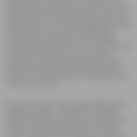
atspoguļojas arī turnīra tabulā. Ja runājam par to, kas
šosezon neizdevās, kā lielāko mīnusu varētu minēt, to ka
nespēju komandu motivēt tajās spēlēs, kurās pretī nāca
līdzīgas komandas un kurās būtu vajadzējis rādīt ne tikai
meistarību, bet arī raksturu! Diemžēl šajā sezonā
komandā nebija nevienas līderes, kura atbildīgajos
momentos varētu uzņemties iniciatīvu. Tomēr es ticu, ka
ar šo komandu nākamsezon būsim vēl stiprāki un
drosmīgāki,” tā par aizvadīto sieviešu futbola sezonu
Jelgavas valstspilsētas pašvaldības iestādei “Sporta
servisa centrs” stāsta komandas FK “Jelgava” galvenais
treneris Aleksejs Osipovs.
Komandas Sieviešu 1. futbola 1. līgā aizvadīja astoņas no
plānotajām 11 spēlēm – nesanāca šosezon laukumā
satikties ar pretiniecēm no Cēsīm, Iecavas un Rēzeknes.
Jelgavas komanda aizvadītajās spēlēs izcīnīja četras
uzvaras un piedzīvoja četrus zaudējumus, sakrājot 12