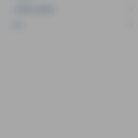
UZŅĒMĒJDARBĪBA
NVO