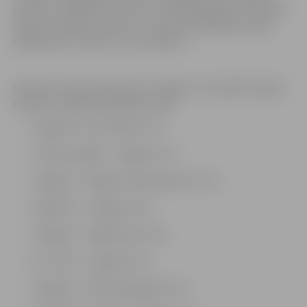
punktus. Jāpiebilst, ka mūsu meitenēm gūto un ielaisto
vārtu attiecība ir pozitīva – viņas aizvadītajās astoņās
spēlēs guva 14 vārtus, bet ielaida 11.
Sieviešu futbola komandas “Jelgava” rezultāti Sieviešu
futbola 1. līgas 2021. gada sezonā:
“Jelgava”–SK “Imanta” 1:0,
“Tukums 2000″–”Jelgava” 1:0,
“Jelgava”–”Rīgas Futbola skola-2” 0:2,
“Sigulda”–”Jelgava” 0:4,
“Jelgava”–”Babītes SK” 3:0,
FC “Talsi”–”Jelgava” 6:3,
“Jelgava”–”BFC Daugavpils” 0:1,