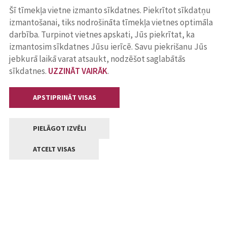
Šī tīmekļa vietne izmanto sīkdatnes. Piekrītot sīkdatņu
izmantošanai, tiks nodrošināta tīmekļa vietnes optimāla
darbība. Turpinot vietnes apskati, Jūs piekrītat, ka
izmantosim sīkdatnes Jūsu ierīcē. Savu piekrišanu Jūs
jebkurā laikā varat atsaukt, nodzēšot saglabātās
sīkdatnes.
UZZINĀT VAIRĀK
.
APSTIPRINĀT VISAS
PIELĀGOT IZVĒLI
ATCELT VISAS