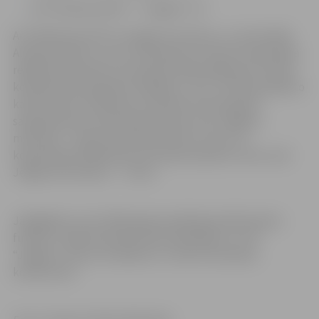
FB “Gulbene/ZAFC”–”Jelgava” 1:3.
Arī “Rēzeknes BJSS” sakrāja 12 punktus, un, kā norāda
Aleksejs Osipovs, vietu izkārtojumu noteica čempionāta
reglamenta punkts, kas paredz šādos gadījumos vērtēt
komandas disciplināros rādītājus, tas ir, uzkrāto piešķirto
kartīšu skaitu. Rēzeknes meitenes sezonas gaitā
sapelnīja piecas dzeltenās kartītes, bet Jelgavas
meitenes – sešas dzeltenās kartītes. Līdz ar to
kopvērtējumā Rēzeknes komanda ieņēma 6. vietu, bet
Jelgavas komanda – 7. vietu.
Jāatgādina, ka arī 2020. gada pandēmijas dēļ Sieviešu
futbola 1. līga tika pārtraukta priekšlaikus un FK
“Jelgava” sezonu noslēdza 11. vietā 13 komandu
konkurencē.