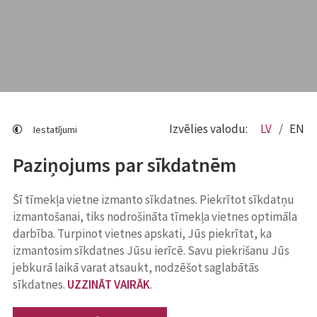
Izvēlies valodu:
LV
EN
Iestatījumi
Paziņojums par sīkdatnēm
Šī tīmekļa vietne izmanto sīkdatnes. Piekrītot sīkdatņu
izmantošanai, tiks nodrošināta tīmekļa vietnes optimāla
darbība. Turpinot vietnes apskati, Jūs piekrītat, ka
izmantosim sīkdatnes Jūsu ierīcē. Savu piekrišanu Jūs
jebkurā laikā varat atsaukt, nodzēšot saglabātās
sīkdatnes.
UZZINĀT VAIRĀK
.