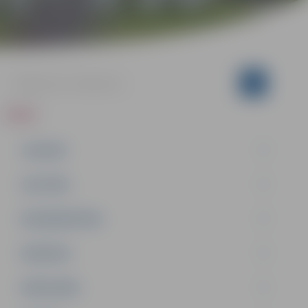
ZIŅAS
JAUNUMI
IZGLĪTĪBA
NODARBINĀTĪBA
PASĀKUMI
PAŠVALDĪBA