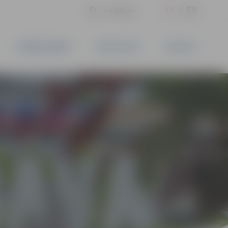
LV
EN
Iestatījumi
UZŅĒMĒJDARBĪBA
PAKALPOJUMI
KONTAKTI