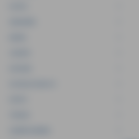
PILSĒTA
SABIEDRĪBA
ĢIMENE
JAUNIEŠI
SATIKSME
SOCIĀLAIS ATBALSTS
SPORTS
TŪRISMS
UZŅĒMĒJDARBĪBA