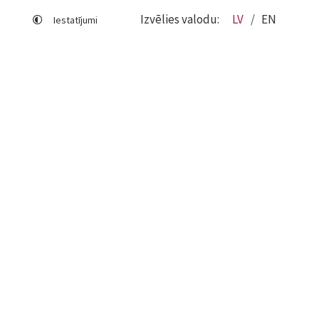
Izvēlies valodu:
LV
EN
Iestatījumi
Lapas karte
Viegli lasīt
Sociālo mediju lietošana
Sīkdatņu izmantošana