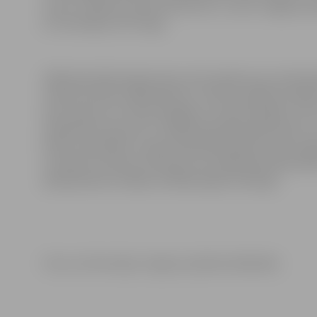
mums ir tādi entuziasti kā Dzintra,” uzsver Jelgavas p
arī nominējusi Dz.Pungu.
LBB Gada bibliotekāra balva tiek piešķirta par individ
izteikt atzinību LBB biedriem, izceļot vispārliecinoš
devis labumu ne tikai lasītājiem un iedzīvotājiem, bet
sabiedrību kopumā. Uz LBB Gada bibliotekāra balvu var
biedru darbinieki. Lai gan Gada bibliotekāra tituls ik 
sumināti visi balvas nominanti. Par LBB Gada bibliote
apkalpošanas nodaļas vadītāja Olga Kronberga.
Foto un informācija: Jelgavas pilsētas bibliotēka