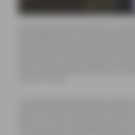
Kā informē Jelgavas pilsētas bibliotēkā, Dz.Punga m
kopš 1998. gada. Pieredze un nemitīga vēlme sevi pilnv
vērtība. 2020. gadā Dz.Pungas vadībā veiksmīgi tika re
kuros tika uzaicināti gan lasītājiem iecienīti rakstni
atbilstošākie skatuves mākslinieki. Mērķtiecība ir vēl 
dažādos projektos, gan ideju realizācijā, uzsver kolēģi
saime, jo viņa ir akreditācijas komisijas locekle un ir i
kvalitātes veicināšanā.
“Katru gadu bibliotekāri dodas pieredzes apmaiņas bra
maršruts, jāparāda labākā darba pieredze, jārēķinās ar
vienmēr viss izdodas un izskatās tik viegli – šķiet, ka D
paļauties, viņa ir radoša un pašaizliedzīga. Dzintrai ir 
un vērienīgi raudzīties, lai bibliotēku darbs tiektos uz 