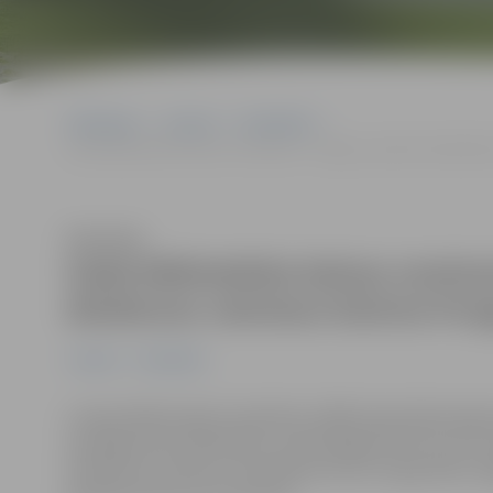
Sākumlapa
Jaunumi
Sabiedrība
Gada bibliotekāra balvas nominante –Jelgavas pilsētas bibliotēk
Klausīties
Gada bibliotekāra balvas nominan
direktores vietniece Dzintra Pun
Jaunumi
Sabiedrība
Latvijas Bibliotekāru biedrības (LBB) Gada bibliotekāra
sasniegumiem bibliotēku nozarē šogad tikuši izvirzīti s
direktores vietniece metodiķe Dzintra Punga. Balvu 