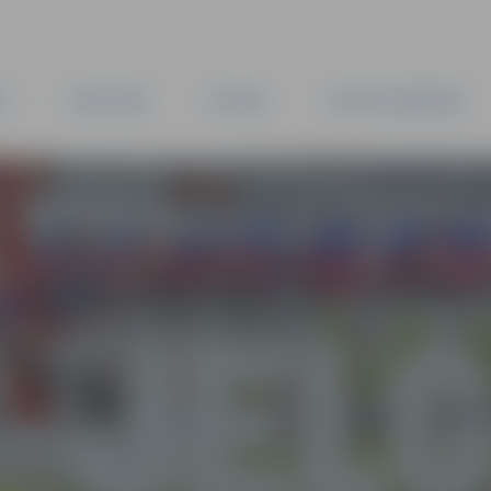
TA
PAŠVALDĪBA
IESTĀDES
KAPITĀLSABIEDRĪBAS