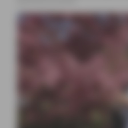
godināti tikuši visi nominanti.