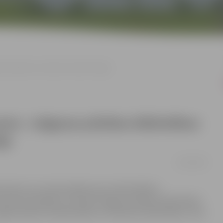
as direktores vietniece Dzintra Punga
te –Jelgavas pilsētas bibliotēkas
ga
21/05/2021
 balvai, kura tiek piešķirta par individuāliem
eptiņi kandidāti, tai skaitā Jelgavas pilsētas bibliotēkas
šogad saņēmusi bibliotekāre no
Valmieras bibliotēkas, taču