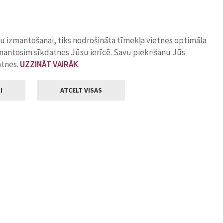
ņu izmantošanai, tiks nodrošināta tīmekļa vietnes optimāla
zmantosim sīkdatnes Jūsu ierīcē. Savu piekrišanu Jūs
atnes.
UZZINĀT VAIRĀK
.
I
ATCELT VISAS
Klientu apkalpošana
ilsētas pašvaldība
Darba laiks
, Jelgava, LV-3001
Pirmdienās
8.00 - 18.00
Otrdienās
8.00 - 17.00
22
Trešdienās
8.00 - 17.00