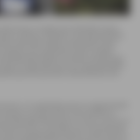
etodisko darbu ar mazajām lauku bibliotēkām vada jau
eidot un dalīties ar zināšanām ir viņas darba pievienotā
alizēti tradicionālie Jelgavas novada Grāmatu svētki,
eki un grāmatu autori, gan Grāmatu svētku scenārijam
viena bibliotekāres īpašība un kvalitāte, iesaistoties gan
. Tāpat Dz.Pungai paldies saka visas Latvijas bibliotekāru
eguldījusi gan laiku, gan spēku Latvijas bibliotēku tīkla
ucienos, un to organizēšana nemaz nav viegla: jāizstrādā
 transportu, kas laukos šobrīd ir milzu problēma. Un
zintrai šādi organizēšanas darbi iet no rokas. Uz Dzintru var
plašs interešu loks, un tieši tāpēc viņa var tik daudzpusīgi
izcilību. Latvijā bibliotēkas attīstās un mainās, prieks, ka