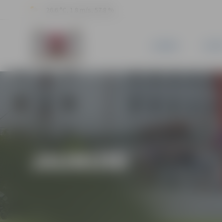
26.6 °C, 1.8 m/s, 57.8 %
JAUNUMI
PILSĒ
JAUNUMI