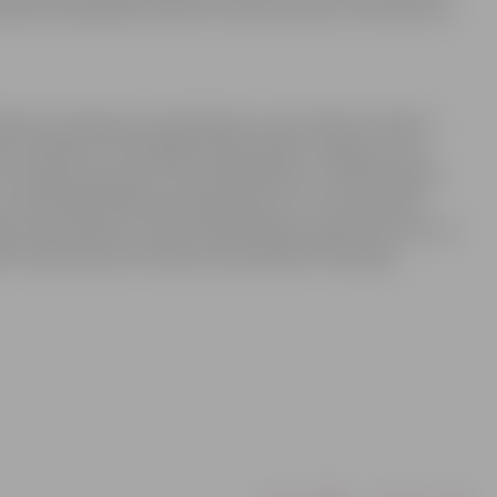
ilsētas bibliotēkas direktore Lāsma Zariņa, kura konkursā
uāliem sasniegumiem bibliotēku nozarē. Balvas mērķis ir
āko, aktīvāko un sekmīgāko bibliotekāru sniegumu, kas
 arī spējis iedvesmot citus bibliotekārus un bibliotekāro
 pretendēt LBB individuālie biedri un institucionālo
gadu tiek piešķirts vienam bibliotekāram, godā tiek celti un
kāru 2020 nosaukta Valmieras bibliotēkas Pieaugušo