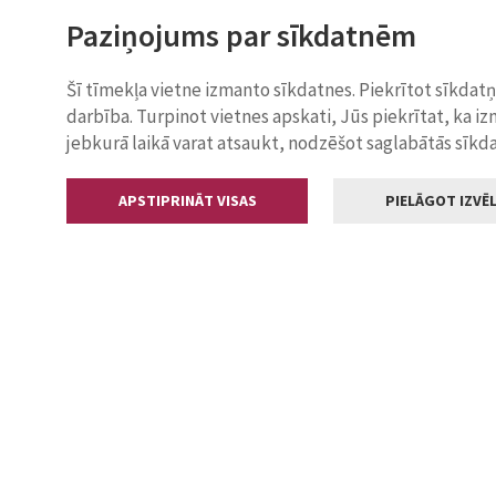
Paziņojums par sīkdatnēm
Šī tīmekļa vietne izmanto sīkdatnes. Piekrītot sīkdat
darbība. Turpinot vietnes apskati, Jūs piekrītat, ka i
jebkurā laikā varat atsaukt, nodzēšot saglabātās sīkd
APSTIPRINĀT VISAS
PIELĀGOT IZVĒL
Kontakti
Jelgavas valstp
Lielā iela 11
+371 630055