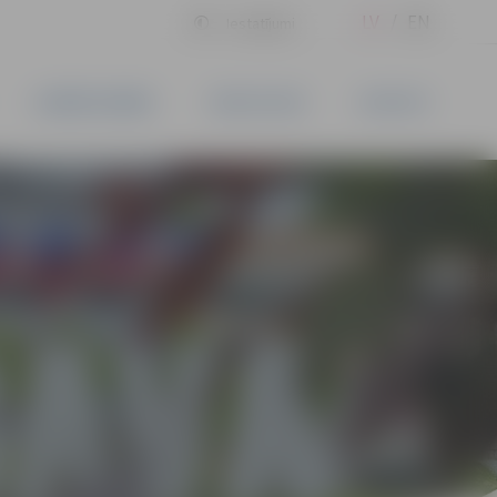
LV
EN
Iestatījumi
UZŅĒMĒJDARBĪBA
PAKALPOJUMI
KONTAKTI