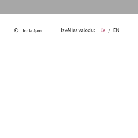
Izvēlies valodu:
LV
EN
Iestatījumi
Lapas karte
Viegli lasīt