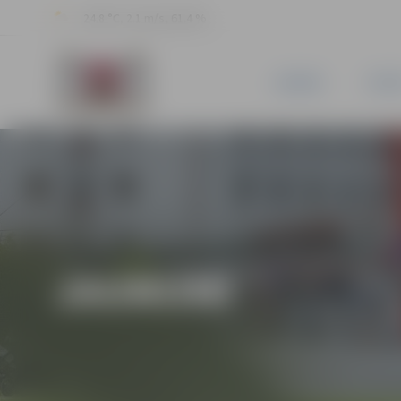
24.8 °C, 2.1 m/s, 61.4 %
JAUNUMI
PILSĒ
JAUNUMI