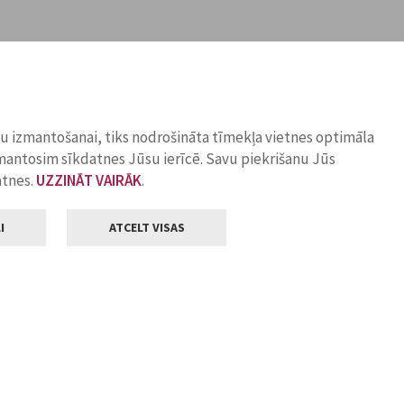
ņu izmantošanai, tiks nodrošināta tīmekļa vietnes optimāla
zmantosim sīkdatnes Jūsu ierīcē. Savu piekrišanu Jūs
atnes.
UZZINĀT VAIRĀK
.
I
ATCELT VISAS
Klientu apkalpošana
ilsētas pašvaldība
Darba laiks