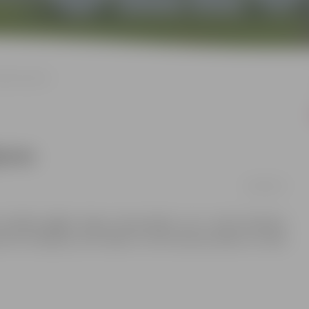
jātās kāpnes
āpnes
18/04/2017
a sliedēm gājēju kāpņu demontāža, lai to vietā izbūvētu
mantot šīs kāpnes, bet nokļūt no tilta varēs pa kādu no citām