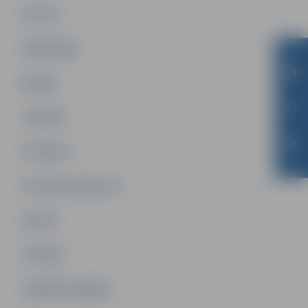
PILSĒTA
SABIEDRĪBA
ĢIMENE
JAUNIEŠI
SATIKSME
SOCIĀLAIS ATBALSTS
SPORTS
TŪRISMS
UZŅĒMĒJDARBĪBA