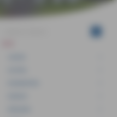
ZIŅAS
JAUNUMI
IZGLĪTĪBA
NODARBINĀTĪBA
PASĀKUMI
PAŠVALDĪBA