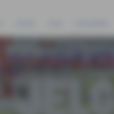
TA
PAŠVALDĪBA
IESTĀDES
KAPITĀLSABIEDRĪBAS