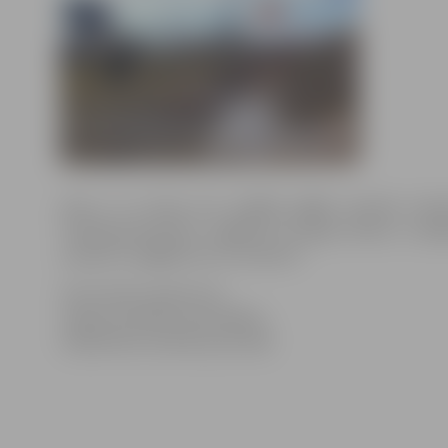
Līdz ar to divas trīs nedēļas gājēji nevarēs izma
“Pilsētsaimniecība” atgādina, ka gaisa tiltam ir vair
stāvoklī un gājēji tās var izmantot.
Informācija sagatavota
Jelgavas pilsētas pašvaldības
Sabiedrisko attiecību pārvaldē