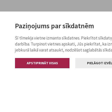
Paziņojums par sīkdatnēm
Šī tīmekļa vietne izmanto sīkdatnes. Piekrītot sīkdat
darbība. Turpinot vietnes apskati, Jūs piekrītat, ka i
jebkurā laikā varat atsaukt, nodzēšot saglabātās sīkd
APSTIPRINĀT VISAS
PIELĀGOT IZVĒL
Kontakti
Jelgavas valstp