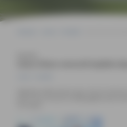
Sākumlapa
Jaunumi
Pašvaldība
Gaisa tiltam remontē bo
Klausīties
Gaisa tiltam remontē bojātās k
Jaunumi
Pašvaldība
Pagājušajā nedēļā sākusies gaisa tilta pār dzelzceļ
jaunas. Līdz ar to divas trīs nedēļas gājēji nevarēs iz
tilta noejām.