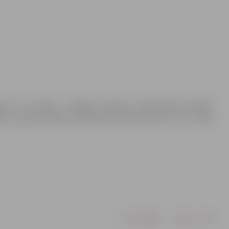
ntot šīs kāpnes. Jelgavas pilsētas pašvaldības iestāde
ākas noejas, kāpnes izbūvētas piecās vietās, kuras ir labā
Drukāt
Dalīties