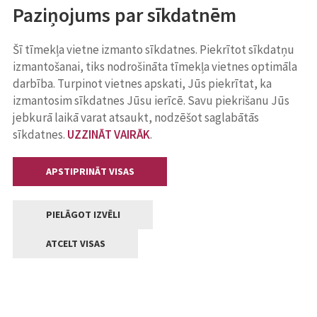
Paziņojums par sīkdatnēm
Šī tīmekļa vietne izmanto sīkdatnes. Piekrītot sīkdatņu
izmantošanai, tiks nodrošināta tīmekļa vietnes optimāla
darbība. Turpinot vietnes apskati, Jūs piekrītat, ka
izmantosim sīkdatnes Jūsu ierīcē. Savu piekrišanu Jūs
jebkurā laikā varat atsaukt, nodzēšot saglabātās
sīkdatnes.
UZZINĀT VAIRĀK
.
APSTIPRINĀT VISAS
PIELĀGOT IZVĒLI
ATCELT VISAS