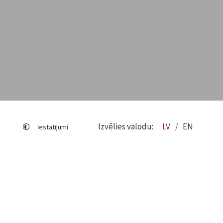
Izvēlies valodu:
LV
EN
Iestatījumi