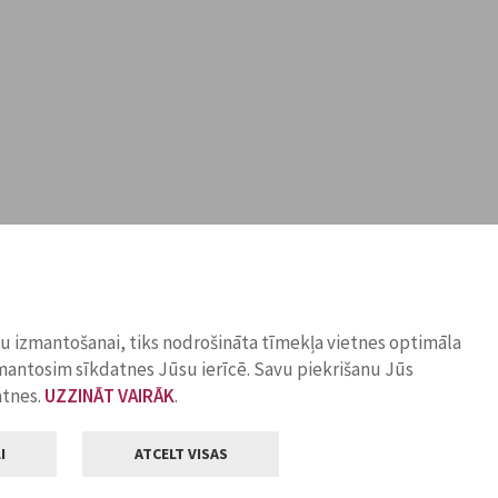
ņu izmantošanai, tiks nodrošināta tīmekļa vietnes optimāla
zmantosim sīkdatnes Jūsu ierīcē. Savu piekrišanu Jūs
atnes.
UZZINĀT VAIRĀK
.
I
ATCELT VISAS