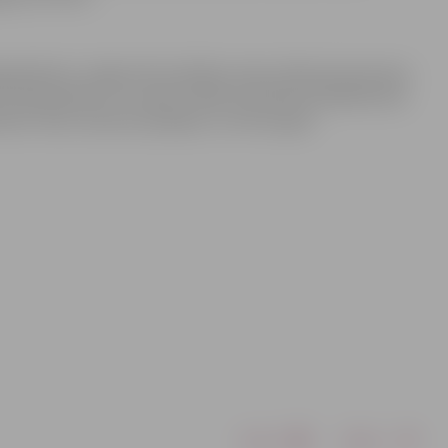
 gadadienā, Jelgavā tika atklātas sešas stēlas jeb piemiņas
i šajā pilsētā un novadā. Stēlās iemūžināti Lāčplēša Kara
ieku vārdi, dienesta pakāpes un dzīves gadi.
Drukāt
Dalīties