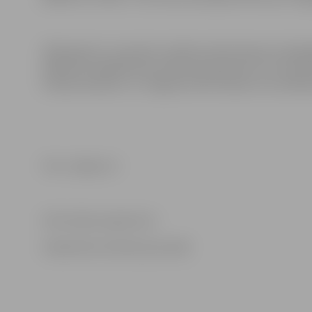
2019. gada 21. novembrī, pilsētas atbrīvošanas simtajā
plāksnes Lāčplēša Kara ordeņa kavalieriem, kuri dzimuš
ordeņa kavalieru un Jelgavas atbrīvošanas cīņu dalībn
Foto: Jelgava.lv
Informācija sagatavota
Sabiedrisko attiecību pārvaldē