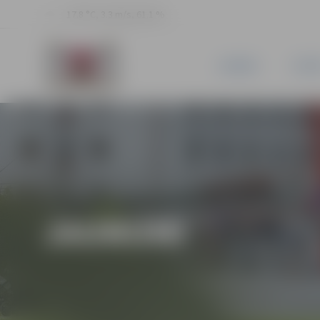
17.8 °C, 3.3 m/s, 61.1 %
JAUNUMI
PILSĒ
JAUNUMI