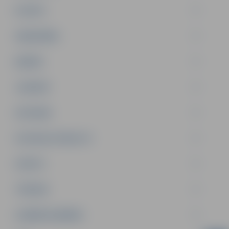
PILSĒTA
SABIEDRĪBA
ĢIMENE
JAUNIEŠI
SATIKSME
SOCIĀLAIS ATBALSTS
SPORTS
TŪRISMS
UZŅĒMĒJDARBĪBA