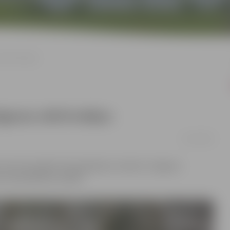
 atbrīvotājus
lgavas atbrīvotājus
21/11/2022
rmonta karaspēka 103. gadadiena. Godinot Jelgavas
 valstspilsētas vadība.