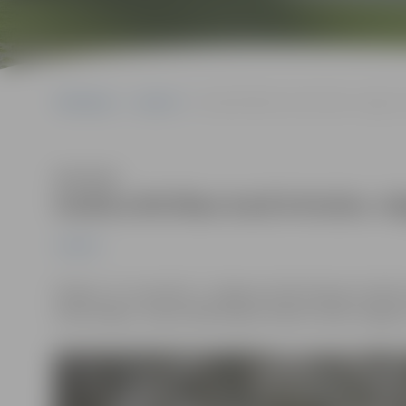
Sākumlapa
Jaunumi
Godina Brīvības karā kritušos Jelgavas
Klausīties
Godina Brīvības karā kritušos Je
Jaunumi
Šodien, 21. novembrī, ir Jelgavas atbrīvošanas no Be
atbrīvotājus, ziedus Meža kapos šodien nolika Jelgavas