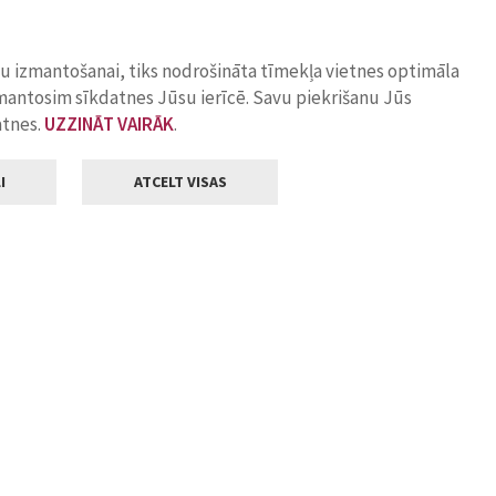
ņu izmantošanai, tiks nodrošināta tīmekļa vietnes optimāla
zmantosim sīkdatnes Jūsu ierīcē. Savu piekrišanu Jūs
atnes.
UZZINĀT VAIRĀK
.
I
ATCELT VISAS
Klientu apkalpošana
ilsētas pašvaldība
Darba laiks
, Jelgava, LV-3001
Pirmdienās
8.00 - 18.00
Otrdienās
8.00 - 17.00
22
Trešdienās
8.00 - 17.00
va.lv