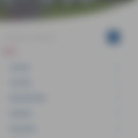
ZIŅAS
JAUNUMI
IZGLĪTĪBA
NODARBINĀTĪBA
PASĀKUMI
PAŠVALDĪBA