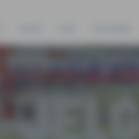
TA
PAŠVALDĪBA
IESTĀDES
KAPITĀLSABIEDRĪBAS