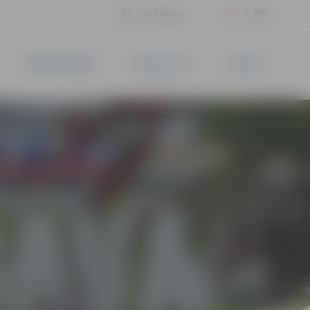
LV
EN
Iestatījumi
UZŅĒMĒJDARBĪBA
PAKALPOJUMI
KONTAKTI