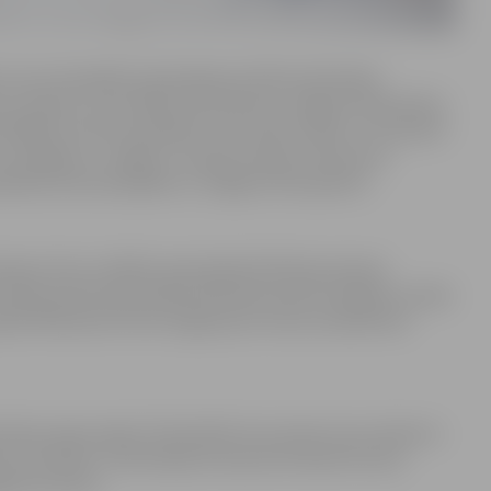
cs savu karaspēku pārveidoja par Rietumkrievijas
tu-Avalovu, kura štābs tika izvietots Jelgavā. Septembra
0 000 vīru lielu karaspēku. Pēc sīvām cīņām 11. novembrī
un atkāpās uz Jelgavu. Latvijas armijas uzbrukums
rā Bermonta karaspēks no Jelgavas tika padzīts.
 kapos tika uzstādīts piemineklis Brīvības karā pie
 bija pirmais piemineklis Brīvības karā kritušajiem Latvijā.
jekta M.Brauera firmā Jelgavā par tautas saziedotiem
cnāves sejas maska. Piemineklī zem saules staru ieskauta
jums brīvību”. Pieminekļa otrā pusē atrodas bronzas
avas brīvību”.