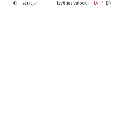
Izvēlies valodu:
LV
EN
Iestatījumi
Lapas karte
Viegli lasīt
Sociālo mediju lietošana
Sīkdatņu izmantošana
Piekļūstamības paziņojums