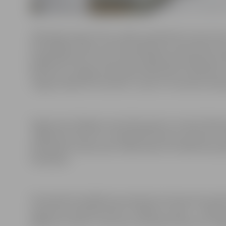
1919. gada augustā vācu spēku pavēlnieks fon der Gol
brīvprātīgo armiju, par tās pavēlnieku ieceļot Bermon
beigās Bermonts uzbrukumam Rīgai bija sakopojis ap 5
Bermonts no Rīgas ieņemšanas bija spiests atteikties 
Jelgavai sākās 20. novembrī, un jau 21. novembra vaka
Šogad aprit 100 gadi, kopš 1922. gada 15. oktobrī Meža
Jelgavas kritušo un tur apbedīto karavīru piemiņai. Tas
Piemineklis veidots pēc mākslinieka A.Strekāvina pro
līdzekļiem.
Piemineklī iestrādāta bronzā lieta krituša karavīra pē
ugunskrusta iekalts teksts: “Kāpām uz sārtu – nesām 
plāksne ar tekstu: “Šie varoņi upurēja dzīvību par Jelg