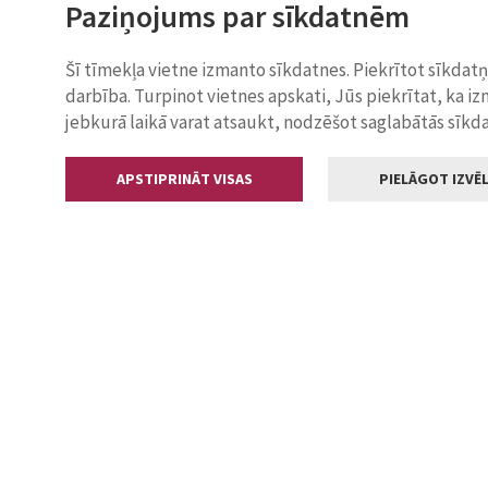
Paziņojums par sīkdatnēm
Šī tīmekļa vietne izmanto sīkdatnes. Piekrītot sīkdat
darbība. Turpinot vietnes apskati, Jūs piekrītat, ka i
jebkurā laikā varat atsaukt, nodzēšot saglabātās sīkd
APSTIPRINĀT VISAS
PIELĀGOT IZVĒL
Kontakti
Jelgavas valstp
Lielā iela 11
+371 630055
pasts@jelga