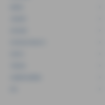
ĢIMENE
JAUNIEŠI
SATIKSME
SOCIĀLAIS ATBALSTS
SPORTS
TŪRISMS
UZŅĒMĒJDARBĪBA
NVO