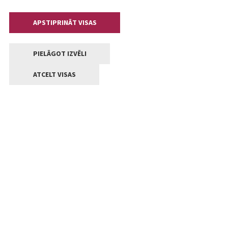
APSTIPRINĀT VISAS
PIELĀGOT IZVĒLI
ATCELT VISAS
Kontakti
Jelgavas valstpilsētas pašvaldība
Lielā iela 11, Jelgava, LV-3001
+371 63005522