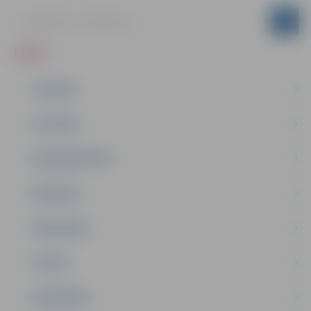
ZIŅAS
JAUNUMI
IZGLĪTĪBA
NODARBINĀTĪBA
PASĀKUMI
PAŠVALDĪBA
PILSĒTA
SABIEDRĪBA