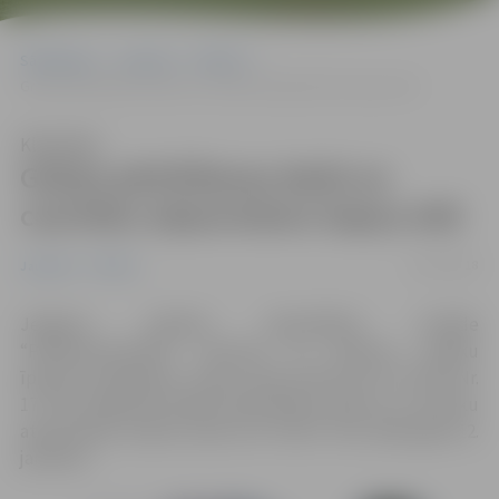
Sākumlapa
Jaunumi
Pilsēta
Grāvju pārtīrīšanas darbi un caurteku atjaunošana Sapņu ielā
Klausīties
Grāvju pārtīrīšanas darbi un
caurteku atjaunošana Sapņu ielā
05/01/2018
Jaunumi
Pilsēta
Jelgavas pilsētas pāsvaldības iestāde
“Pilsētsaimniecība” informē,
lai novērstu vairāku
īpašumu applūšanu,
Sapņu ielā, posmā no Nr. 10 līdz Nr.
17 tiek organizēti grāvju pārtīrīšanas darbi un caurteku
atjaunošana. Darbus veiks SIA “KULK” līdz 2018. gada 12.
janvārim.