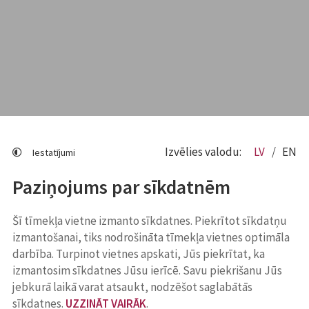
Izvēlies valodu:
LV
EN
Iestatījumi
Paziņojums par sīkdatnēm
Šī tīmekļa vietne izmanto sīkdatnes. Piekrītot sīkdatņu
izmantošanai, tiks nodrošināta tīmekļa vietnes optimāla
darbība. Turpinot vietnes apskati, Jūs piekrītat, ka
izmantosim sīkdatnes Jūsu ierīcē. Savu piekrišanu Jūs
jebkurā laikā varat atsaukt, nodzēšot saglabātās
sīkdatnes.
UZZINĀT VAIRĀK
.