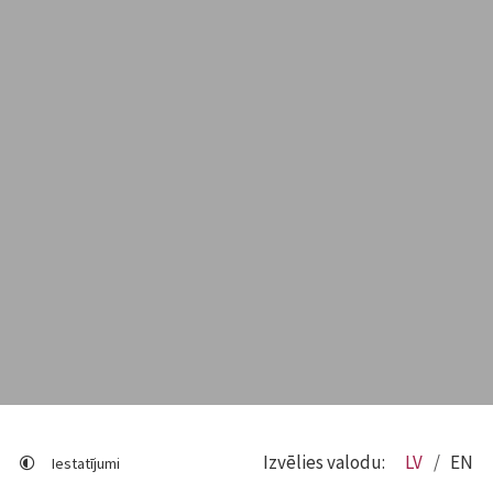
Izvēlies valodu:
LV
EN
Iestatījumi