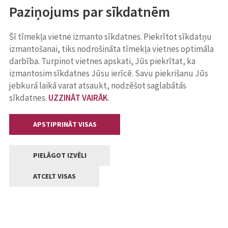
Paziņojums par sīkdatnēm
Šī tīmekļa vietne izmanto sīkdatnes. Piekrītot sīkdatņu
izmantošanai, tiks nodrošināta tīmekļa vietnes optimāla
darbība. Turpinot vietnes apskati, Jūs piekrītat, ka
izmantosim sīkdatnes Jūsu ierīcē. Savu piekrišanu Jūs
jebkurā laikā varat atsaukt, nodzēšot saglabātās
sīkdatnes.
UZZINĀT VAIRĀK
.
APSTIPRINĀT VISAS
PIELĀGOT IZVĒLI
ATCELT VISAS