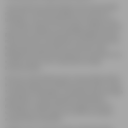
Jaunais elektrodu ūdenssildāmais katls siltumenerģiju
ražos brīžos, kad elektroenerģijas cenas biržā tam ir
labvēlīgas, un ļaus efektīvāk izmantot energoresursus.
Jaunais katls Jelgavas siltumenerģijas ražošanas portfelī
galvenokārt samazinās importētās dabasgāzes patēriņu
maksimumslodžu nodrošināšanai ziemā, kā arī biomasas
koģenerācijas stacijas plānoto remontdarbu laikā.
Dabasgāzes patēriņa samazināšana ļaus samazināt arī CO₂
emisijas, stiprinot “Gren” apņemšanos sasniegt
klimatneitralitāti.
Elektrodu ūdenssildāmais katls ir ātras darbības iekārta,
kas spēj sasniegt pilnu 20 MW jaudu 60 sekundēs. Tas ļauj
tam darboties kā jaudīgam un elastīgam elektroenerģijas
patērētājam un efektīvi piedalīties balansēšanas
pakalpojumu sniegšanā elektroenerģijas frekvences
uzturēšanas rezervju tirgū, kas ir būtiski visa reģiona
energosistēmas stabilitātei.