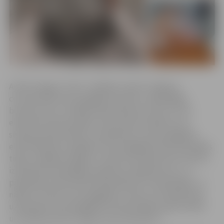
Andris Vanags, “Gren” vadītājs Latvijā: “Jelgavas
centralizētās siltumapgādes pamats ir ilgtspējīga
biomasa, kas ir vietējais atjaunojamais resurss. Ar šo
elektrodu katla projektu mēs speram nākamo soli
sistēmas efektivitātes uzlabošanā un siltumapgādes
elektrifikācijā, integrējot siltumapgādē elektroenerģijas
tirgus sniegtās iespējas. Uzņēmuma spēja ražot siltumu,
izmantojot izdevīgāko pieejamo energoresursu, un
piedalīties elektrotīkla balansēšanā ir mūsdienīgas, uz
nākotni vērstas siltumapgādes virziens, kas ilgtermiņā
uzlabo gan siltumapgādes konkurētspēju, gan drošību
un sniedz pozitīvus ieguvumus klientiem.”