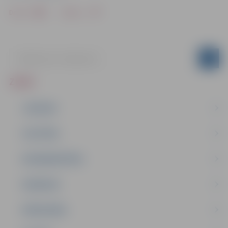
Drukāt
Dalīties
ZIŅAS
JAUNUMI
IZGLĪTĪBA
NODARBINĀTĪBA
PASĀKUMI
PAŠVALDĪBA