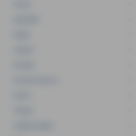
PILSĒTA
SABIEDRĪBA
ĢIMENE
JAUNIEŠI
SATIKSME
SOCIĀLAIS ATBALSTS
SPORTS
TŪRISMS
UZŅĒMĒJDARBĪBA