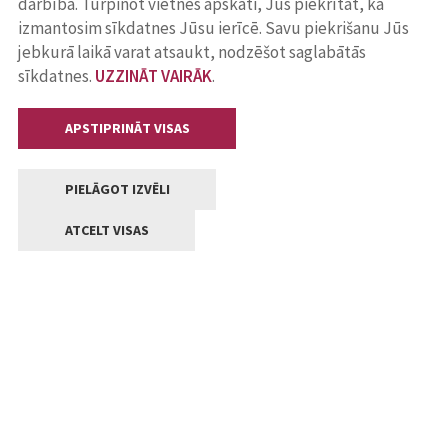
darbība. Turpinot vietnes apskati, Jūs piekrītat, ka
izmantosim sīkdatnes Jūsu ierīcē. Savu piekrišanu Jūs
jebkurā laikā varat atsaukt, nodzēšot saglabātās
sīkdatnes.
UZZINĀT VAIRĀK
.
APSTIPRINĀT VISAS
PIELĀGOT IZVĒLI
ATCELT VISAS
Kontakti