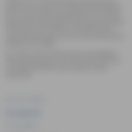
Kopējais “Gren” investīciju apjoms projektā sasniedz
aptuveni divus miljonus eiro. Elektrodu ūdenssildāmais
katls ir izvietots jaunā, kompaktā ēkā “Gren” biomasas
koģenerācijas stacijā Jelgavā. Projekta ģenerāluzņēmējs
SIA “Industry Service Partners” būvniecības darbus
uzsāka 2025. gada augustā. Iekārta nodota ekspluatācijā
2026. gada marta beigās.
Šis ir “Gren” pirmais Latvijā īstenotais siltumapgādes
elektrifikācijas projekts, kas iezīmē uzņēmuma virzību
uz aktīvāku līdzdalību elektroenerģijas sistēmas
balansēšanā.
Foto: SIA "Gren Jelgava"
Ziņu sagatavoja
SIA "Gren Jelgava"