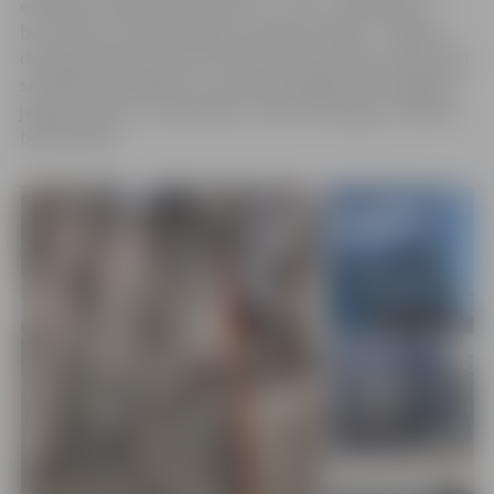
elektrodu ūdenssildāmo katlu – jaunu, neatkarīgu,
bezizmešu siltumenerģijas ražošanas iekārtu. Tā pildīs
divas galvenās funkcijas: ražos siltumenerģiju, ilgtermiņā
sekmējot ilgtspējīgu un konkurētspējīgu siltumapgādi
jelgavniekiem, un piedalīsies elektroenerģijas sistēmas
balansēšanā.