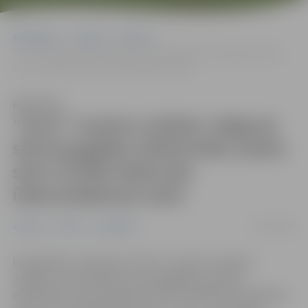
Sākumlapa
Jaunumi
Pilsēta
“Gren” turpina uzlabot Jelgavas siltumapgādes efektivitāti; darbu
sācis 20 MW elektrodu ūdenssildāmais katls
Klausīties
“Gren” turpina uzlabot Jelgavas
siltumapgādes efektivitāti; darbu
sācis 20 MW elektrodu
ūdenssildāmais katls
02/04/2026
Jaunumi
Pilsēta
Sabiedrība
Enerģētikas uzņēmums “Gren”, turpinot uzlabot
Jelgavas centralizētās siltumapgādes sistēmas
efektivitāti, ekspluatācijā nodevis 20 MW ātras darbības