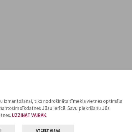
ņu izmantošanai, tiks nodrošināta tīmekļa vietnes optimāla
zmantosim sīkdatnes Jūsu ierīcē. Savu piekrišanu Jūs
atnes.
UZZINĀT VAIRĀK
.
I
ATCELT VISAS