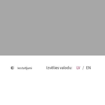
Izvēlies valodu:
LV
EN
Iestatījumi