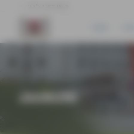
16.9 °C, 3.1 m/s, 68.6 %
JAUNUMI
PILSĒ
JAUNUMI