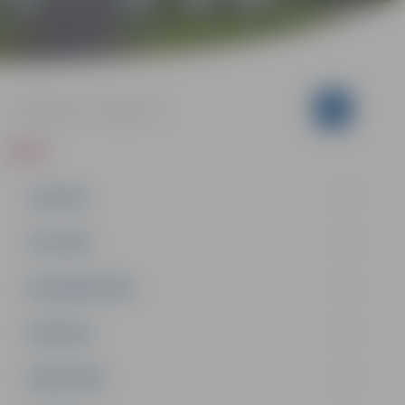
ZIŅAS
JAUNUMI
IZGLĪTĪBA
NODARBINĀTĪBA
PASĀKUMI
PAŠVALDĪBA