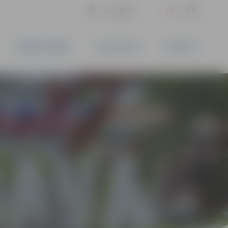
LV
EN
Iestatījumi
UZŅĒMĒJDARBĪBA
PAKALPOJUMI
KONTAKTI