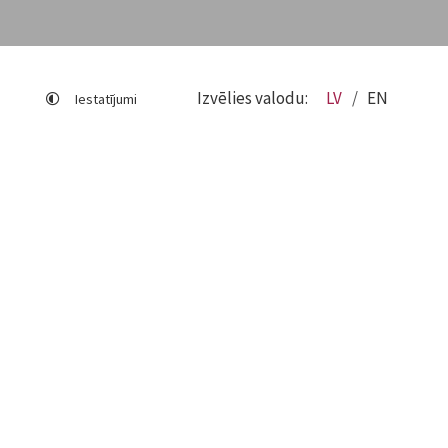
Izvēlies valodu:
LV
EN
Iestatījumi
Lapas karte
Viegli lasīt