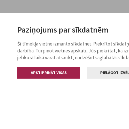
Paziņojums par sīkdatnēm
Šī tīmekļa vietne izmanto sīkdatnes. Piekrītot sīkdat
darbība. Turpinot vietnes apskati, Jūs piekrītat, ka i
jebkurā laikā varat atsaukt, nodzēšot saglabātās sīkd
APSTIPRINĀT VISAS
PIELĀGOT IZVĒL
Kontakti
Jelgavas valstp