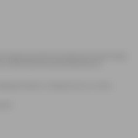
s integrācijas pārvaldē notiks jelgavnieka Haralda Smilgas
šana. Izstādē mākslinieks apkopojis gada garumā
izvēlētajiem darbiem, to tapšanas procesu un saviem
ruārim.