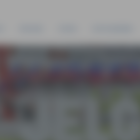
TA
PAŠVALDĪBA
IESTĀDES
KAPITĀLSABIEDRĪBAS