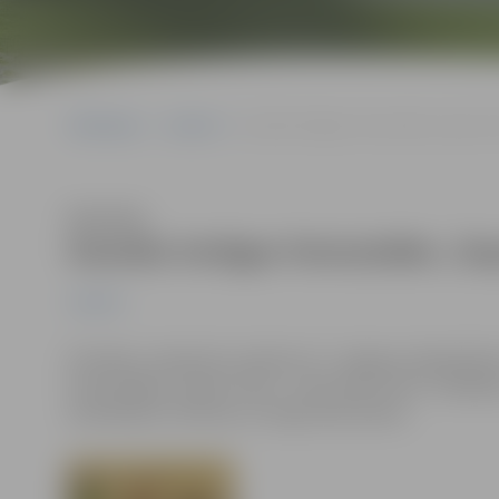
Sākumlapa
Jaunumi
Haralda Smilgas fotoizstāde „Tepat ir l
Klausīties
Haralda Smilgas fotoizstāde „Tepa
Jaunumi
Pirmdien, 14.janvārī, pulksten 17, Jelgavas Sabiedrība
fotoizstādes „Tepat ir labi – mans ielas stūris” atklā
iemūžinātos Tērvetes un Zirgu ielas skatus.