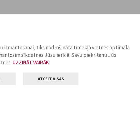
ņu izmantošanai, tiks nodrošināta tīmekļa vietnes optimāla
zmantosim sīkdatnes Jūsu ierīcē. Savu piekrišanu Jūs
atnes.
UZZINĀT VAIRĀK
.
I
ATCELT VISAS
Klientu apkalpošana
ilsētas pašvaldība
Darba laiks