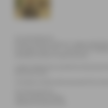
Foto: Publicitātes foto
Pirmdien, 14.janvārī, pulksten 17, Jelgavas Sabiedrība
fotoizstādes „Tepat ir labi – mans ielas stūris” atklā
iemūžinātos Tērvetes un Zirgu ielas skatus.
Izstādes atklāšanā autors pastāstīs par ekspozīcijai 
iedvesmas avotiem.
Fotomākslas cienītāji izstādi varēs apskatīt līdz 1.feb
Informācija sagatavota
Jelgavas pilsētas pašvaldības
Sabiedrisko attiecību pārvaldē