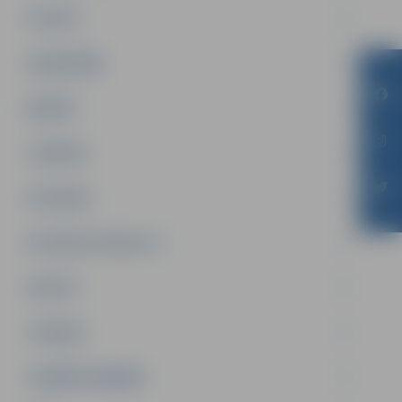
PILSĒTA
SABIEDRĪBA
ĢIMENE
JAUNIEŠI
SATIKSME
SOCIĀLAIS ATBALSTS
SPORTS
TŪRISMS
UZŅĒMĒJDARBĪBA