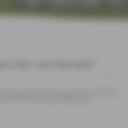
abi – mans ielas stūris”
t ir labi – mans ielas stūris”
14/01/2013
s integrācijas pārvaldē notiks jelgavnieka Haralda Smilgas
šana. Izstādē mākslinieks apkopojis gada garumā