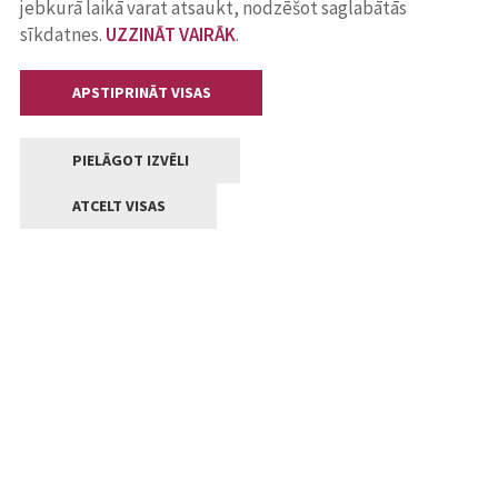
jebkurā laikā varat atsaukt, nodzēšot saglabātās
sīkdatnes.
UZZINĀT VAIRĀK
.
APSTIPRINĀT VISAS
PIELĀGOT IZVĒLI
ATCELT VISAS
Kontakti
Jelgavas valstpilsētas pašvaldība
Lielā iela 11, Jelgava, LV-3001