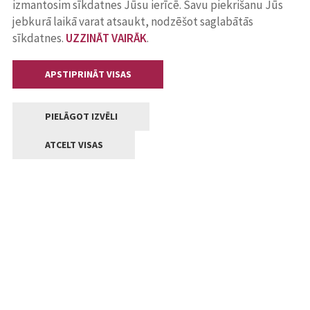
izmantosim sīkdatnes Jūsu ierīcē. Savu piekrišanu Jūs
jebkurā laikā varat atsaukt, nodzēšot saglabātās
sīkdatnes.
UZZINĀT VAIRĀK
.
APSTIPRINĀT VISAS
PIELĀGOT IZVĒLI
ATCELT VISAS
Kontakti
Jelgavas valstpilsētas pašvaldība