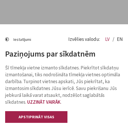
Izvēlies valodu:
LV
EN
Iestatījumi
Paziņojums par sīkdatnēm
Šī tīmekļa vietne izmanto sīkdatnes. Piekrītot sīkdatņu
izmantošanai, tiks nodrošināta tīmekļa vietnes optimāla
darbība. Turpinot vietnes apskati, Jūs piekrītat, ka
izmantosim sīkdatnes Jūsu ierīcē. Savu piekrišanu Jūs
jebkurā laikā varat atsaukt, nodzēšot saglabātās
sīkdatnes.
UZZINĀT VAIRĀK
.
APSTIPRINĀT VISAS