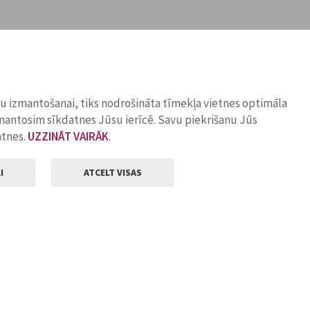
ņu izmantošanai, tiks nodrošināta tīmekļa vietnes optimāla
zmantosim sīkdatnes Jūsu ierīcē. Savu piekrišanu Jūs
atnes.
UZZINĀT VAIRĀK
.
I
ATCELT VISAS
Klientu apkalpošana
ilsētas pašvaldība
Darba laiks