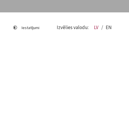
Izvēlies valodu:
LV
EN
Iestatījumi
Lapas karte
Viegli lasīt